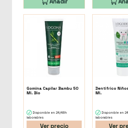
Añadir
Aña
Gomina Capilar Bambu 50
Dentifrico Niño
Ml. Bio
Ml.
Disponible en 24/48h
Disponible en 2
laborables
laborables
Ver precio
Ver pr