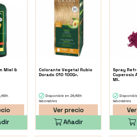
 Miel &
Colorante Vegetal Rubio
Spray Ref
.
Dorado 010 100Gr.
Cuperosis 
Ml.
4/48h
Disponible en 24/48h
Disponibl
laborables
laborables
ecio
Ver precio
Ver
dir
Añadir