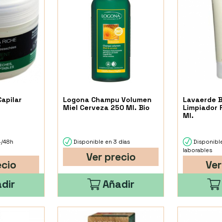
apilar
Logona Champu Volumen
Lavaerde B
Miel Cerveza 250 Ml. Bio
Limpiador 
Ml.
4/48h
Disponible en 3 días
Disponibl
laborables
Ver precio
ecio
Ver
dir
Añadir