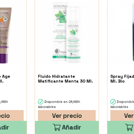
e Age
Fluido Hidratante
Spray Fija
l.
Matificante Menta 30 Ml.
Ml. Bio
4/48h
Disponible en 24/48h
Disponibl
laborables
laborables
ecio
Ver precio
Ver
dir
Añadir