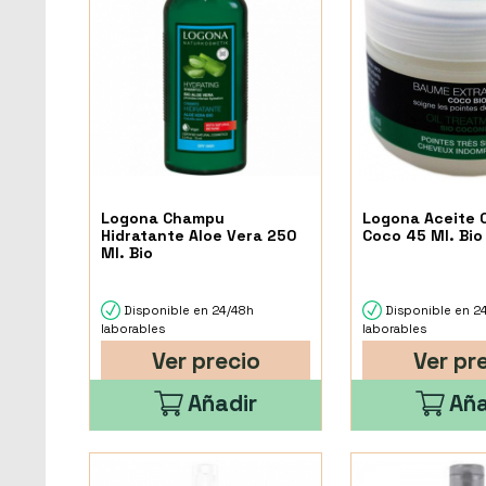
Logona Champu
Logona Aceite C
Hidratante Aloe Vera 250
Coco 45 Ml. Bio
Ml. Bio
Disponible en 24/48h
Disponible en 2
laborables
laborables
Ver precio
Ver pr
Añadir
Aña