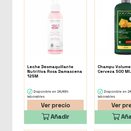
Leche Desmaquillante
Champu Volumen
Nutritiva Rosa Damascena
Cerveza 500 Ml
125M
Disponible en 24/48h
Disponible en 2
laborables
laborables
Ver precio
Ver pr
Añadir
Aña