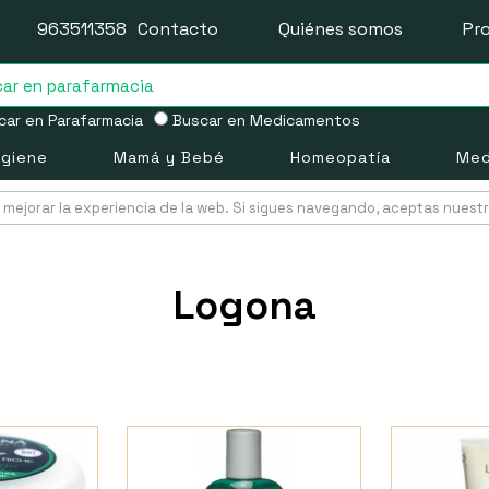
963511358
Contacto
Quiénes somos
Pr
ar en Parafarmacia
Buscar en Medicamentos
igiene
Mamá y Bebé
Homeopatía
Med
mejorar la experiencia de la web. Si sigues navegando, aceptas nuest
Logona