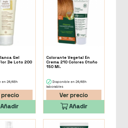
lanca Gel
Colorante Vegetal En
Flor De Loto 200
Crema 210 Colores Otoño
150 Ml.
e en 24/48h
Disponible en 24/48h
laborables
 precio
Ver precio
Añadir
Añadir