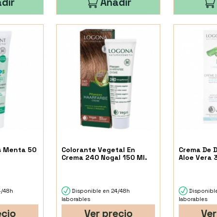
dir
Añadir
s Menta 50
Colorante Vegetal En
Crema De D
Crema 240 Nogal 150 Ml.
Aloe Vera 
4/48h
Disponible en 24/48h
Disponibl
laborables
laborables
ecio
Ver precio
Ver