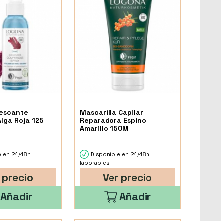
rescante
Mascarilla Capilar
Alga Roja 125
Reparadora Espino
Amarillo 150M
e en 24/48h
Disponible en 24/48h
laborables
 precio
Ver precio
Añadir
Añadir