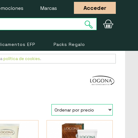
Acceder
omociones
Marcas
icamentos EFP
Packs Regalo
ra
política de cookies
.