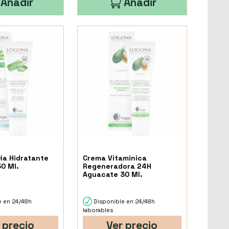
Añadir
Añadir
ia Hidratante
Crema Vitaminica
30 Ml.
Regeneradora 24H
Aguacate 30 Ml.
e en 24/48h
Disponible en 24/48h
laborables
 precio
Ver precio