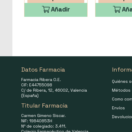
Añadir
Aña
Datos Farmacia
Inform
Farmacia Ribera O.E.
Quiénes 
CIF: E44755098
C/ de Ribera, 12, 46002, Valencia
Métodos 
(España)
Como com
Titular Farmacia
Envíos
Carmen Gimeno Siscar.
Devoluci
NIF: 19840853H
Nº de colegiado: 3.411.
Colegio Farmacéutico de Valencia.