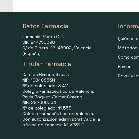
Datos Farmacia
Inform
Farmacia Ribera O.E.
Quiénes 
CIF: E44755098
C/ de Ribera, 12, 46002, Valencia
Métodos 
(España)
Como com
Titular Farmacia
Envíos
Carmen Gimeno Siscar.
Devoluci
NIF: 19840853H
Nº de colegiado: 3.411.
Colegio Farmacéutico de Valencia.
Paula Roquet-Jalmar Gimeno.
NIF
:
29206056N
Nº de colegiado: 11.553.
Colegio Farmacéutico de Valencia.
Con autorización administrativa de la
oficina de farmacia N° V231-F