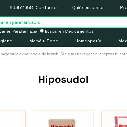
963511358
Contacto
Quiénes somos
Pr
ar en Parafarmacia
Buscar en Medicamentos
igiene
Mamá y Bebé
Homeopatía
Med
mejorar la experiencia de la web. Si sigues navegando, aceptas nuest
Hiposudol