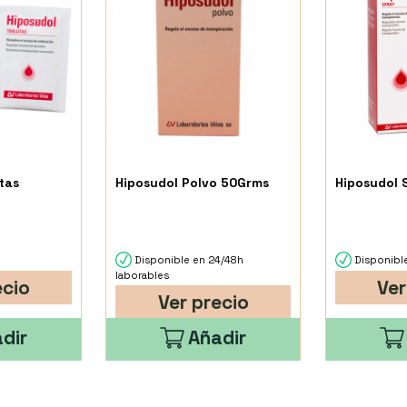
tas
Hiposudol Polvo 50Grms
Hiposudol 
Disponible en 24/48h
Disponible
laborables
ecio
Ver
Ver precio
dir
Añadir