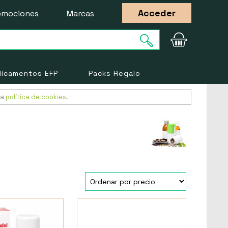
Acceder
omociones
Marcas
icamentos EFP
Packs Regalo
ra
política de cookies
.