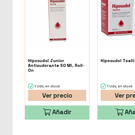
Hiposudol Junior
Hiposudol Toalli
Antisudorante 50 Ml. Roll-
On
1 Uds. en stock
1 Uds. en stock
Ver precio
Ver pr
Añadir
Aña