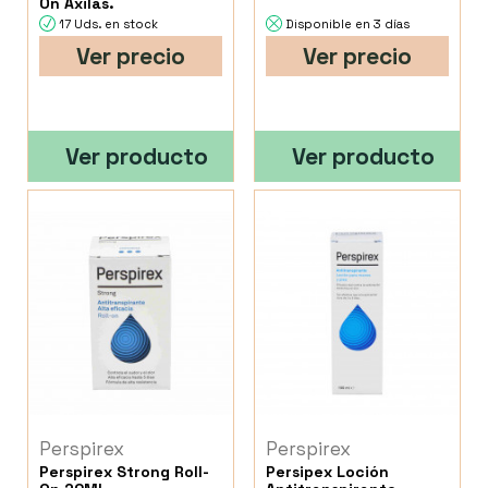
On Axilas.
17 Uds. en stock
Disponible en 3 días
Ver precio
Ver precio
Ver producto
Ver producto
Perspirex
Perspirex
Perspirex Strong Roll-
Persipex Loción