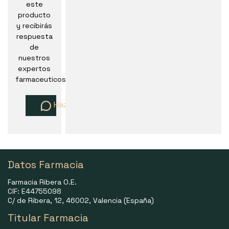
este
producto
y recibirás
respuesta
de
nuestros
expertos
farmaceuticos
Haz una pregunta
Datos Farmacia
Farmacia Ribera O.E.
CIF: E44755098
C/ de Ribera, 12, 46002, Valencia (España)
Titular Farmacia