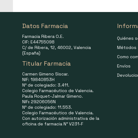
Datos Farmacia
Inform
Farmacia Ribera O.E.
Quiénes 
CIF: E44755098
C/ de Ribera, 12, 46002, Valencia
Métodos 
(España)
Como com
Titular Farmacia
Envíos
Carmen Gimeno Siscar.
Devoluci
NIF: 19840853H
Nº de colegiado: 3.411.
Colegio Farmacéutico de Valencia.
Paula Roquet-Jalmar Gimeno.
NIF
:
29206056N
Nº de colegiado: 11.553.
Colegio Farmacéutico de Valencia.
Con autorización administrativa de la
oficina de farmacia N° V231-F