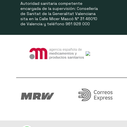
Autoridad sanitaria competente
encargada de la supervisión: Consellería
de Sanitat de la Generalitat Valenciana
sita en la Calle Micer Mascó N° 31 46010
de Valencia y teléfono 961 928 000