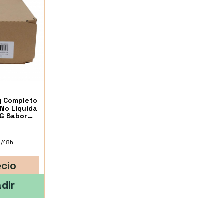
g Completo
No Liquida
 G Sabor
4/48h
ecio
dir