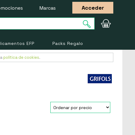
Acceder
omociones
Marcas
icamentos EFP
Packs Regalo
ra
política de cookies
.