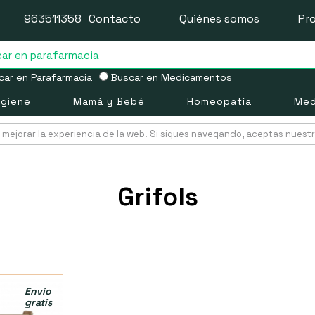
963511358
Contacto
Quiénes somos
Pr
ar en Parafarmacia
Buscar en Medicamentos
igiene
Mamá y Bebé
Homeopatía
Med
mejorar la experiencia de la web. Si sigues navegando, aceptas nuest
Grifols
Envío
gratis