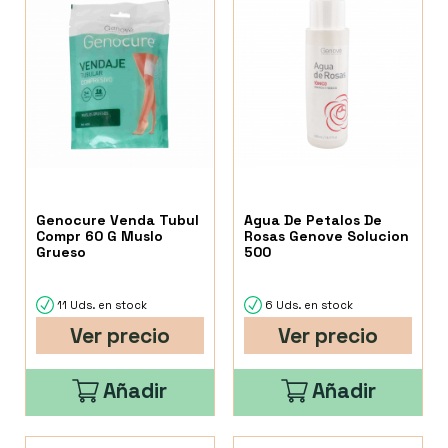
Genocure Venda Tubul
Agua De Petalos De
Compr 60 G Muslo
Rosas Genove Solucion
Grueso
500
11 Uds. en stock
6 Uds. en stock
Ver precio
Ver precio
Añadir
Añadir