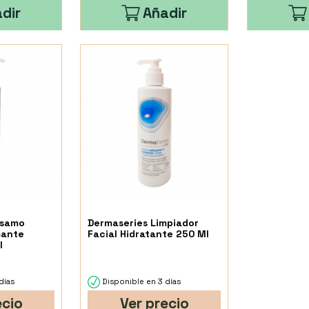
dir
Añadir
lsamo
Dermaseries Limpiador
mante
Facial Hidratante 250 Ml
l
días
Disponible en 3 días
ecio
Ver precio