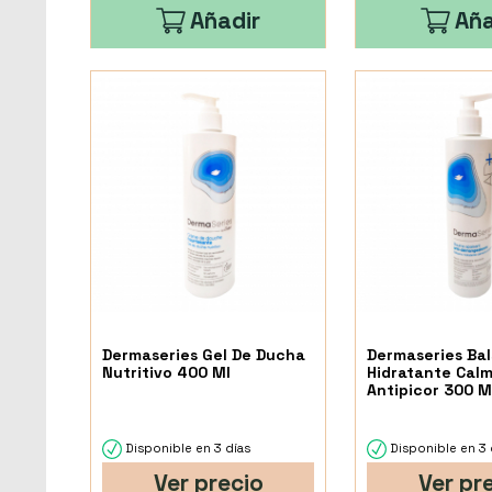
Añadir
Aña
Dermaseries Gel De Ducha
Dermaseries Ba
Nutritivo 400 Ml
Hidratante Cal
Antipicor 300 M
Disponible en 3 días
Disponible en 3 
Ver precio
Ver pr