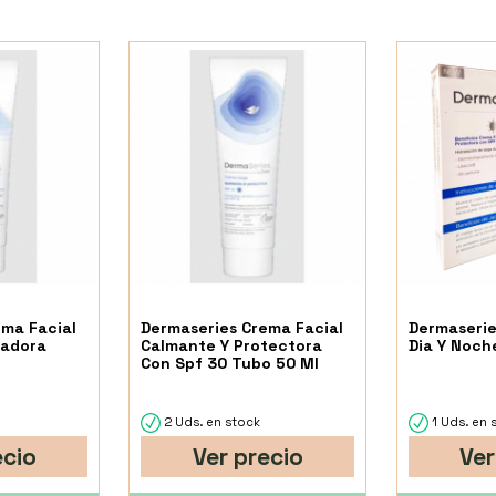
ema Facial
Dermaseries Crema Facial
Dermaserie
radora
Calmante Y Protectora
Dia Y Noche
Con Spf 30 Tubo 50 Ml
2 Uds. en stock
1 Uds. en 
ecio
Ver precio
Ver