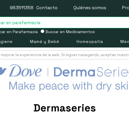
963511358
Contacto
Quiénes somos
Pr
ar en Parafarmacia
Buscar en Medicamentos
igiene
Mamá y Bebé
Homeopatía
Med
mejorar la experiencia de la web. Si sigues navegando, aceptas nuest
Dermaseries