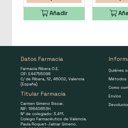
Añadir
Aña
Datos Farmacia
Inform
Farmacia Ribera O.E.
Quiénes 
CIF: E44755098
C/ de Ribera, 12, 46002, Valencia
Métodos 
(España)
Como com
Titular Farmacia
Envíos
Carmen Gimeno Siscar.
Devoluci
NIF: 19840853H
Nº de colegiado: 3.411.
Colegio Farmacéutico de Valencia.
Paula Roquet-Jalmar Gimeno.