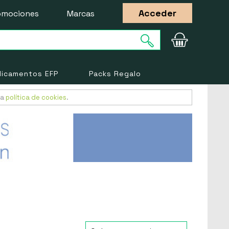
Acceder
omociones
Marcas
icamentos EFP
Packs Regalo
ra
política de cookies
.