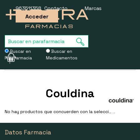
963511358
Contacto
Marcas
Acceder
Buscar en
Buscar en
Parafarmacia
Medicamentos
Usamos cookies para mejorar la experiencia de la web. Si sigues
navegando, aceptas nuestra
política de cookies
.
Couldina
No hay productos que concuerden con la selección.
Datos Farmacia