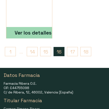
Ver los detalles
1
...
14
15
16
17
18
Datos Farmacia
Farmacia Ribera O.E.
CIF: E44755098
C/ de Ribera, 12, 46002, Valencia (España)
Titular Farmacia
Carmen Gimeno Siscar.