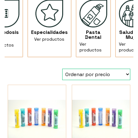
nodosis
Especialidades
Pasta
Salud d
Dental
Muje
Ver productos
Ver
Ver
ductos
productos
product