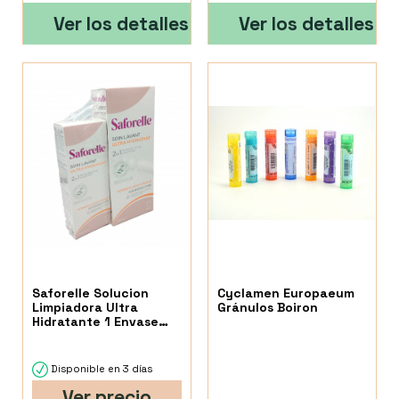
Ver los detalles
Ver los detalles
Saforelle Solucion
Cyclamen Europaeum
Limpiadora Ultra
Gránulos Boiron
Hidratante 1 Envase
250 Ml+100Ml
Disponible en 3 días
Ver precio