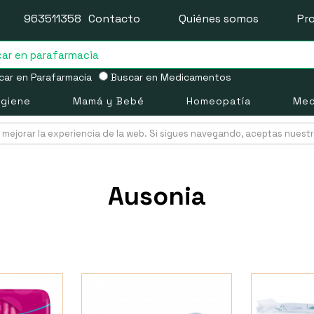
963511358
Contacto
Quiénes somos
Pr
ar en Parafarmacia
Buscar en Medicamentos
igiene
Mamá y Bebé
Homeopatía
Med
mejorar la experiencia de la web. Si sigues navegando, aceptas nuest
Ausonia