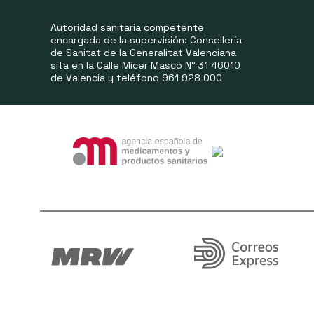
Autoridad sanitaria competente
encargada de la supervisión: Consellería
de Sanitat de la Generalitat Valenciana
sita en la Calle Micer Mascó N° 31 46010
de Valencia y teléfono 961 928 000