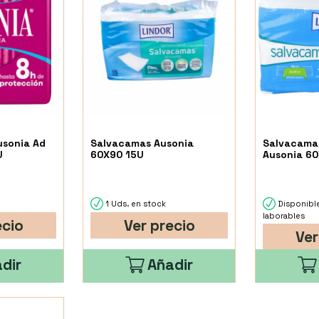
usonia Ad
Salvacamas Ausonia
Salvacamas
U
60X90 15U
Ausonia 6
1 Uds. en stock
Disponibl
laborables
ecio
Ver precio
Ver
dir
Añadir