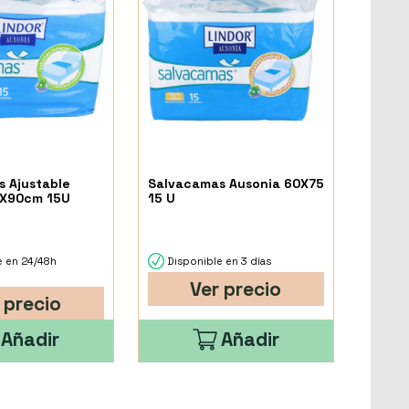
 Ajustable
Salvacamas Ausonia 60X75
0X90cm 15U
15 U
e en 24/48h
Disponible en 3 días
Ver precio
 precio
Añadir
Añadir