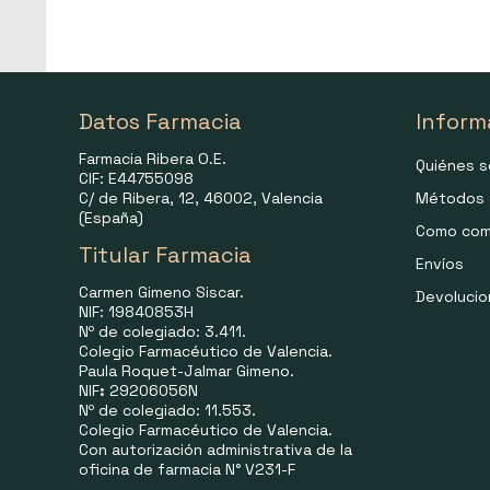
Datos Farmacia
Inform
Farmacia Ribera O.E.
Quiénes 
CIF: E44755098
C/ de Ribera, 12, 46002, Valencia
Métodos 
(España)
Como com
Titular Farmacia
Envíos
Carmen Gimeno Siscar.
Devoluci
NIF: 19840853H
Nº de colegiado: 3.411.
Colegio Farmacéutico de Valencia.
Paula Roquet-Jalmar Gimeno.
NIF
:
29206056N
Nº de colegiado: 11.553.
Colegio Farmacéutico de Valencia.
Con autorización administrativa de la
oficina de farmacia N° V231-F