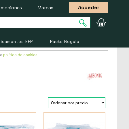
Acceder
omociones
Marcas
icamentos EFP
Packs Regalo
ra
política de cookies
.