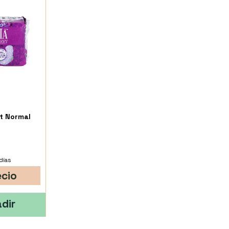
t Normal
días
ecio
dir