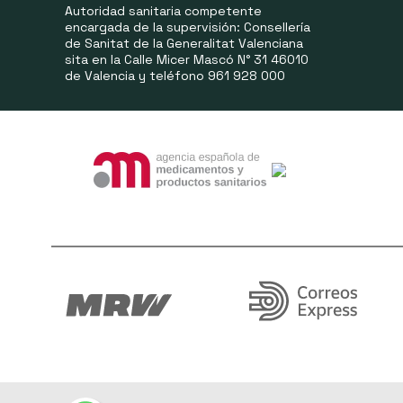
Autoridad sanitaria competente
encargada de la supervisión: Consellería
de Sanitat de la Generalitat Valenciana
sita en la Calle Micer Mascó N° 31 46010
de Valencia y teléfono 961 928 000