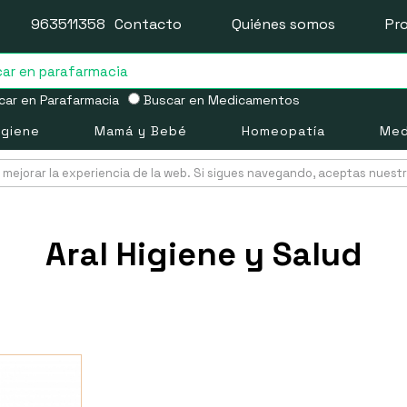
963511358
Contacto
Quiénes somos
Pr
ar en Parafarmacia
Buscar en Medicamentos
igiene
Mamá y Bebé
Homeopatía
Med
mejorar la experiencia de la web. Si sigues navegando, aceptas nuest
Aral Higiene y Salud