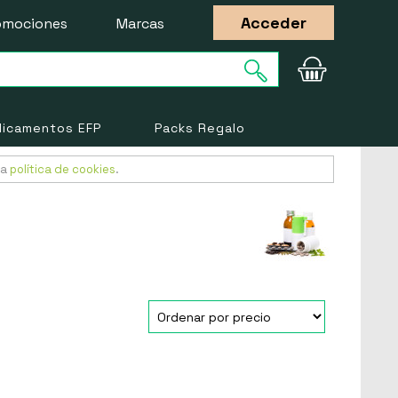
Acceder
omociones
Marcas
icamentos EFP
Packs Regalo
ra
política de cookies
.