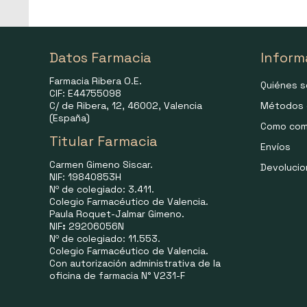
Datos Farmacia
Inform
Farmacia Ribera O.E.
Quiénes 
CIF: E44755098
C/ de Ribera, 12, 46002, Valencia
Métodos 
(España)
Como com
Titular Farmacia
Envíos
Carmen Gimeno Siscar.
Devoluci
NIF: 19840853H
Nº de colegiado: 3.411.
Colegio Farmacéutico de Valencia.
Paula Roquet-Jalmar Gimeno.
NIF
:
29206056N
Nº de colegiado: 11.553.
Colegio Farmacéutico de Valencia.
Con autorización administrativa de la
oficina de farmacia N° V231-F