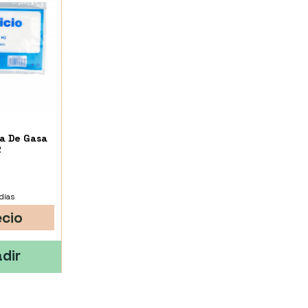
za De Gasa
2
días
ecio
dir