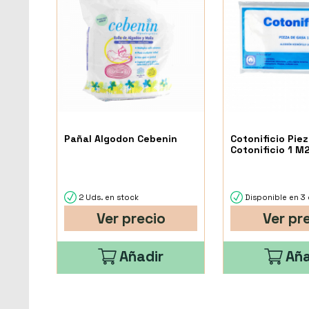
Pañal Algodon Cebenin
Cotonificio Pie
Cotonificio 1 M
2 Uds. en stock
Disponible en 3 
Ver precio
Ver pr
Añadir
Aña