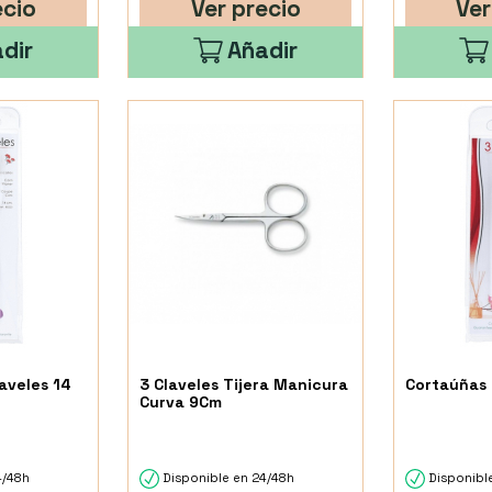
ecio
Ver precio
Ver
dir
Añadir
laveles 14
3 Claveles Tijera Manicura
Cortaúñas 
Curva 9Cm
4/48h
Disponible en 24/48h
Disponible