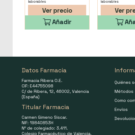
laborables
laborables
Ver precio
Ver pr
Añadir
Aña
Datos Farmacia
Inform
Farmacia Ribera O.E.
Quiénes 
CIF: E44755098
C/ de Ribera, 12, 46002, Valencia
Métodos 
(España)
Como com
Titular Farmacia
Envíos
Carmen Gimeno Siscar.
Devoluci
NIF: 19840853H
Nº de colegiado: 3.411.
Colegio Farmacéutico de Valencia.