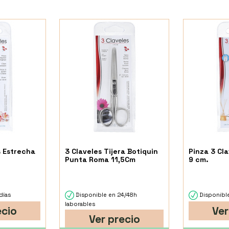
s Estrecha
3 Claveles Tijera Botiquin
Pinza 3 Cl
Punta Roma 11,5Cm
9 cm.
días
Disponible en 24/48h
Disponible
laborables
ecio
Ver
Ver precio