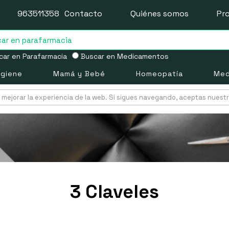
963511358
Contacto
Quiénes somos
Pr
ar en Parafarmacia
Buscar en Medicamentos
igiene
Mamá y Bebé
Homeopatía
Med
mejorar la experiencia de la web. Si sigues navegando, aceptas nuest
3 Claveles