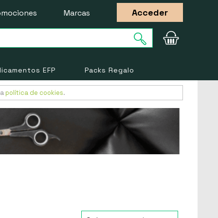
Acceder
omociones
Marcas
icamentos EFP
Packs Regalo
ra
política de cookies
.