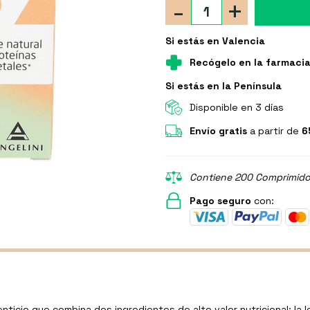
-
+
Si estás en Valencia
Recógelo en la farmaci
Si estás en la Península
Disponible en 3 días
Envío gratis
a partir de
6
Contiene 200 Comprimido(
Pago seguro
con:
cio que combina dos ingredientes de alto valor nutricional: la l