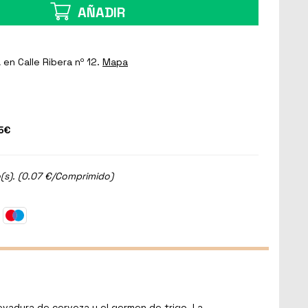
AÑADIR
a
en Calle Ribera nº 12.
Mapa
5€
s). (0.07 €/Comprimido)
evadura de cerveza y el germen de trigo. La