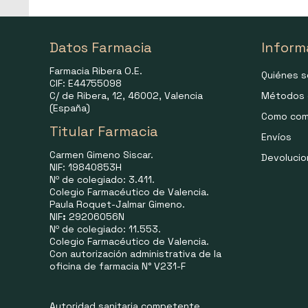
Datos Farmacia
Inform
Farmacia Ribera O.E.
Quiénes 
CIF: E44755098
C/ de Ribera, 12, 46002, Valencia
Métodos 
(España)
Como com
Titular Farmacia
Envíos
Carmen Gimeno Siscar.
Devoluci
NIF: 19840853H
Nº de colegiado: 3.411.
Colegio Farmacéutico de Valencia.
Paula Roquet-Jalmar Gimeno.
NIF
:
29206056N
Nº de colegiado: 11.553.
Colegio Farmacéutico de Valencia.
Con autorización administrativa de la
oficina de farmacia N° V231-F
Autoridad sanitaria competente