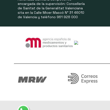
encargada de la supervisión: Consellería
de Sanitat de la Generalitat Valenciana
sita en la Calle Micer Mascó N° 31 46010
de Valencia y teléfono 961 928 000