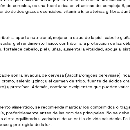
ón de cereales, es una fuente rica en vitaminas del complejo B, p
ortando ácidos grasos esenciales, vitamina E, proteínas y fibra. 
ir al aporte nutricional, mejorar la salud de la piel, cabello y uñ
scular y el rendimiento físico, contribuir a la protección de las cé
, fortalece cabello, piel y uñas, aumenta la vitalidad, apoya al s
able son la levadura de cerveza (Saccharomyces cerevisiae), rica e
o cromo, selenio y zinc; y el germen de trigo, fuente de ácidos g
erro) y proteínas. Además, contiene excipientes que pueden variar
nto alimenticio, se recomienda masticar los comprimidos o traga
 día, preferiblemente antes de las comidas principales. No se deb
 dieta equilibrada y variada ni de un estilo de vida saludable. Es
eco y protegido de la luz.