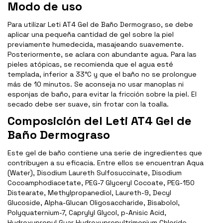
Modo de uso
Para utilizar Leti AT4 Gel de Baño Dermograso, se debe
aplicar una pequeña cantidad de gel sobre la piel
previamente humedecida, masajeando suavemente.
Posteriormente, se aclara con abundante agua. Para las
pieles atópicas, se recomienda que el agua esté
templada, inferior a 33°C y que el baño no se prolongue
más de 10 minutos. Se aconseja no usar manoplas ni
esponjas de baño, para evitar la fricción sobre la piel. El
secado debe ser suave, sin frotar con la toalla.
Composición del Leti AT4 Gel de
Baño Dermograso
Este gel de baño contiene una serie de ingredientes que
contribuyen a su eficacia. Entre ellos se encuentran Aqua
(Water), Disodium Laureth Sulfosuccinate, Disodium
Cocoamphodiacetate, PEG-7 Glyceryl Cocoate, PEG-150
Distearate, Methylpropanediol, Laureth-9, Decyl
Glucoside, Alpha-Glucan Oligosaccharide, Bisabolol,
Polyquaternium-7, Caprylyl Glycol, p-Anisic Acid,
Hydroxypropyl Guar Hydroxypropyltrimonium Chloride,