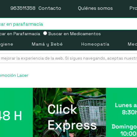
963511358
Contacto
Quiénes somos
Pr
ar en Parafarmacia
Buscar en Medicamentos
igiene
Mamá y Bebé
Homeopatía
Med
mejorar la experiencia de la web. Si sigues navegando, aceptas nuest
romoción Lacer