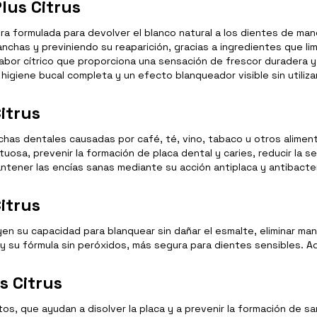
lus Citrus
ra formulada para devolver el blanco natural a los dientes de man
has y previniendo su reaparición, gracias a ingredientes que lim
abor cítrico que proporciona una sensación de frescor duradera y m
igiene bucal completa y un efecto blanqueador visible sin utiliza
itrus
anchas dentales causadas por café, té, vino, tabaco u otros alime
osa, prevenir la formación de placa dental y caries, reducir la sen
antener las encías sanas mediante su acción antiplaca y antibacte
itrus
uyen su capacidad para blanquear sin dañar el esmalte, eliminar ma
l, y su fórmula sin peróxidos, más segura para dientes sensibles. 
s Citrus
s, que ayudan a disolver la placa y a prevenir la formación de sar