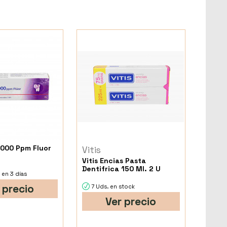
000 Ppm Fluor
Vitis
Vitis Encias Pasta
Dentifrica 150 Ml. 2 U
 en 3 días
 precio
7 Uds. en stock
Ver precio