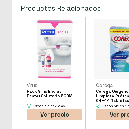
Productos Relacionados
Vitis
Corega
Pack Vitis Encias
Corega Oxigeno
Pasta+Colutorio 500Ml
Limpieza Prótes
64+44 Tableta
Disponible en 3 días
Disponible en 3 
Ver precio
Ver pr