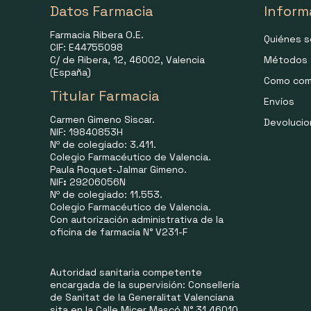
Datos Farmacia
Inform
Farmacia Ribera O.E.
Quiénes 
CIF: E44755098
C/ de Ribera, 12, 46002, Valencia
Métodos 
(España)
Como com
Titular Farmacia
Envíos
Carmen Gimeno Siscar.
Devoluci
NIF: 19840853H
Nº de colegiado: 3.411.
Colegio Farmacéutico de Valencia.
Paula Roquet-Jalmar Gimeno.
NIF
:
29206056N
Nº de colegiado: 11.553.
Colegio Farmacéutico de Valencia.
Con autorización administrativa de la
oficina de farmacia N° V231-F
Autoridad sanitaria competente
encargada de la supervisión: Consellería
de Sanitat de la Generalitat Valenciana
sita en la Calle Micer Mascó N° 31 46010