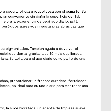
era segura, eficaz y respetuosa con el esmalte. Su
pian suavemente sin dañar la superficie dental.
ejora la experiencia de cepillado diario. Está
r peróxidos agresivos ni sustancias abrasivas que
ntos pigmentados. También ayuda a devolver el
sibilidad dental gracias a su fórmula equilibrada,
riana. Es apta para el uso diario como parte de una
nchas, proporcionar un frescor duradero, fortalecer
Además, es ideal para su uso diario para mantener una
ro, la sílice hidratada, un agente de limpieza suave