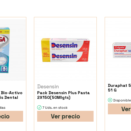
Duraphat 5
Desensin
51 G
 Bio-Activo
Pack Desensin Plus Pasta
is Dental
2X150(50Mlgts)
Disponible
s
Ver
días
7 Uds. en stock
ecio
Ver precio