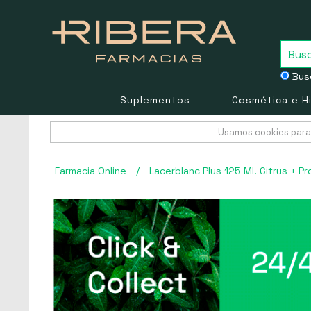
Busc
Suplementos
Cosmética e H
Usamos cookies para 
Farmacia Online
/
Lacerblanc Plus 125 Ml. Citrus + P