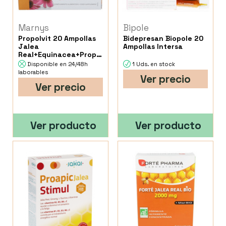
Marnys
Bipole
Propolvit 20 Ampollas
Bidepresan Biopole 20
Jalea
Ampollas Intersa
Real+Equinacea+Propolis
Marnys
Disponible en 24/48h
1 Uds. en stock
laborables
Ver precio
Ver precio
Ver producto
Ver producto