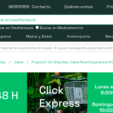
963511358
Contacto
Quiénes somos
Pr
ar en Parafarmacia
Buscar en Medicamentos
igiene
Mamá y Bebé
Homeopatía
Med
mejorar la experiencia de la web. Si sigues navegando, aceptas nuest
las
/
Jalea
/
Propolvit 20 Ampollas Jalea Real+Equinacea+Pr