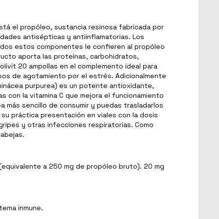
tá el propóleo, sustancia resinosa fabricada por
dades antisépticas y antiinflamatorias. Los
Todos estos componentes le confieren al propóleo
ducto aporta las proteínas, carbohidratos,
olivit 20 ampollas en el complemento ideal para
asos de agotamiento por el estrés. Adicionalmente
chinácea purpurea) es un potente antioxidante,
as con la vitamina C que mejora el funcionamiento
sea más sencillo de consumir y puedas trasladarlos
u práctica presentación en viales con la dosis
 gripes y otras infecciones respiratorias. Como
 abejas.
 (equivalente a 250 mg de propóleo bruto). 20 mg
stema inmune.