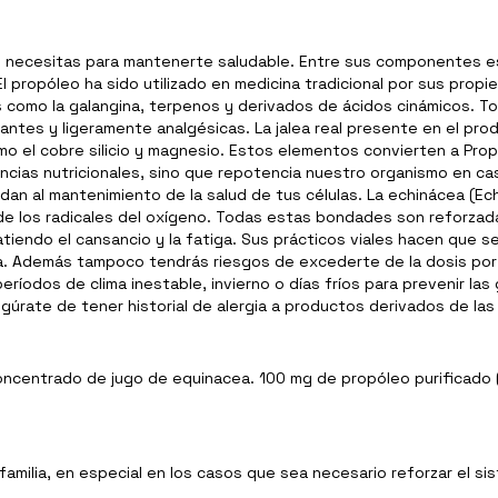
ue necesitas para mantenerte saludable. Entre sus componentes es
 propóleo ha sido utilizado en medicina tradicional por sus propie
 como la galangina, terpenos y derivados de ácidos cinámicos. 
zantes y ligeramente analgésicas. La jalea real presente en el pro
o el cobre silicio y magnesio. Estos elementos convierten a Prop
encias nutricionales, sino que repotencia nuestro organismo en c
dan al mantenimiento de la salud de tus células. La echinácea (E
 de los radicales del oxígeno. Todas estas bondades son reforzad
atiendo el cansancio y la fatiga. Sus prácticos viales hacen que 
a. Además tampoco tendrás riesgos de excederte de la dosis por s
íodos de clima inestable, invierno o días fríos para prevenir las
úrate de tener historial de alergia a productos derivados de las
 concentrado de jugo de equinacea. 100 mg de propóleo purificado
familia, en especial en los casos que sea necesario reforzar el si