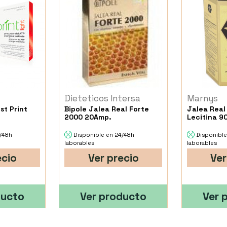
Dieteticos Intersa
Marnys
st Print
Bipole Jalea Real Forte
Jalea Real
2000 20Amp.
Lecitina 9
4/48h
Disponible en 24/48h
Disponible
laborables
laborables
ecio
Ver precio
Ver
ducto
Ver producto
Ver 