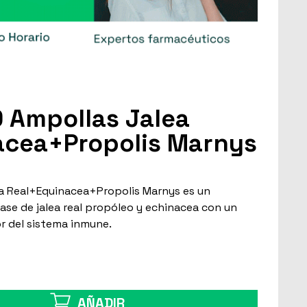
0 Ampollas Jalea
acea+Propolis Marnys
ea Real+Equinacea+Propolis Marnys es un
ase de jalea real propóleo y echinacea con un
r del sistema inmune.
AÑADIR