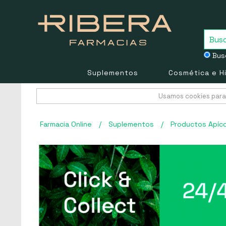
Busc
Suplementos
Cosmética e H
Usamos cookies para 
Farmacia Online
/
Suplementos
/
Productos Apíco