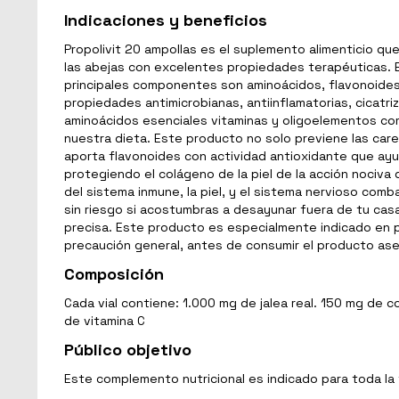
Indicaciones y beneficios
Propolivit 20 ampollas es el suplemento alimenticio q
las abejas con excelentes propiedades terapéuticas. El
principales componentes son aminoácidos, flavonoides
propiedades antimicrobianas, antiinflamatorias, cicatri
aminoácidos esenciales vitaminas y oligoelementos com
nuestra dieta. Este producto no solo previene las car
aporta flavonoides con actividad antioxidante que ayu
protegiendo el colágeno de la piel de la acción nociva
del sistema inmune, la piel, y el sistema nervioso comb
sin riesgo si acostumbras a desayunar fuera de tu cas
precisa. Este producto es especialmente indicado en per
precaución general, antes de consumir el producto aseg
Composición
Cada vial contiene: 1.000 mg de jalea real. 150 mg de
de vitamina C
Público objetivo
Este complemento nutricional es indicado para toda la 