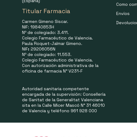
(España)
Como com
Titular Farmacia
Envíos
Carmen Gimeno Siscar.
Devoluci
NIF: 19840853H
Nº de colegiado: 3.411.
Colegio Farmacéutico de Valencia.
Paula Roquet-Jalmar Gimeno.
NIF
:
29206056N
Nº de colegiado: 11.553.
Colegio Farmacéutico de Valencia.
Con autorización administrativa de la
oficina de farmacia N° V231-F
Autoridad sanitaria competente
encargada de la supervisión: Consellería
de Sanitat de la Generalitat Valenciana
sita en la Calle Micer Mascó N° 31 46010
de Valencia y teléfono 961 928 000