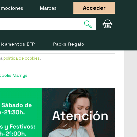
Acceder
omociones
Marcas
icamentos EFP
Packs Regalo
ra
política de cookies
.
opolis Marnys