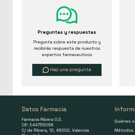
Preguntas y respuestas
Pregunta sobre este producto y
recibirás respuesta de nuestros
expertos farmaceuticos
Haz una pregunta
Datos Farmacia
Inform
Farmacia Ribera O.E.
Quiénes 
CIF: E44755098
C/ de Ribera, 12, 46002, Valencia
Métodos 