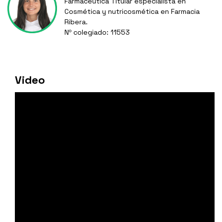
Farmacéutica Titular especialista en
Cosmética y nutricosmética en Farmacia
Ribera.
Nº colegiado: 11553
Video