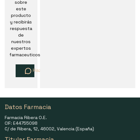
sobre
este
producto
y recibirás
respuesta
de
nuestros
expertos
farmaceuticos
Haz una pregunta
Datos Farmacia
Farmacia Ribera O.E.
CIF: E44755098
C/ de Ribera, 12, 46002, Valencia (España)
Titular Farmacia