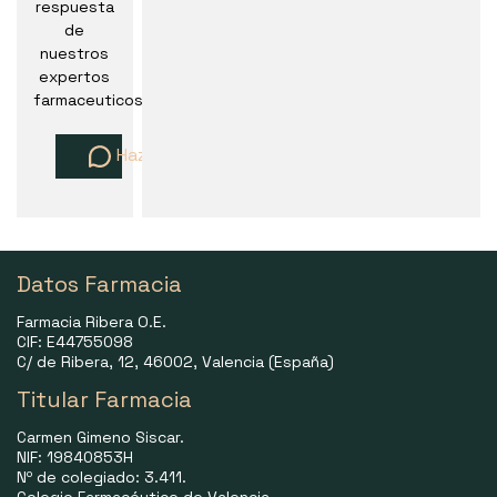
respuesta
de
nuestros
expertos
farmaceuticos
Haz una pregunta
Datos Farmacia
Farmacia Ribera O.E.
CIF: E44755098
C/ de Ribera, 12, 46002, Valencia (España)
Titular Farmacia
Carmen Gimeno Siscar.
NIF: 19840853H
Nº de colegiado: 3.411.