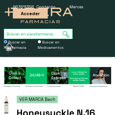
963511358
Contacto
Marcas
Acceder
Buscar en
Buscar en
Parafarmacia
Medicamentos
Usamos cookies para mejorar la experiencia de la web. Si sigues
navegando, aceptas nuestra
política de cookies
.
VER MARCA Bach
Honeysuckle N.16