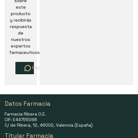
sobre
este
producto
y recibirás
respuesta
de
nuestros
expertos
farmaceuticos
Haz una pregunta
Datos Farmacia
Farmacia Ribera O.E.
CIF: E44755098
C/ de Ribera, 12, 46002, Valencia (España)
Titular Farmacia