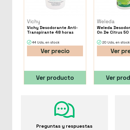
Vichy
Weleda
Vichy Desodorante Anti-
Weleda Desodor
Transpirante 48 horas
On De Citrus 50 
44 Uds. en stock
20 Uds. en stock
Ver precio
Ver pr
Ver producto
Ver pro
Preguntas y respuestas