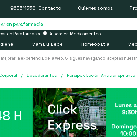
963511358
Contacto
Quiénes somos
Pr
ar en Parafarmacia
Buscar en Medicamentos
igiene
Mamá y Bebé
Homeopatía
Med
mejorar la experiencia de la web. Si sigues navegando, aceptas nuest
Corporal
/
Desodorantes
/
Persipex Loción Antitranspirante