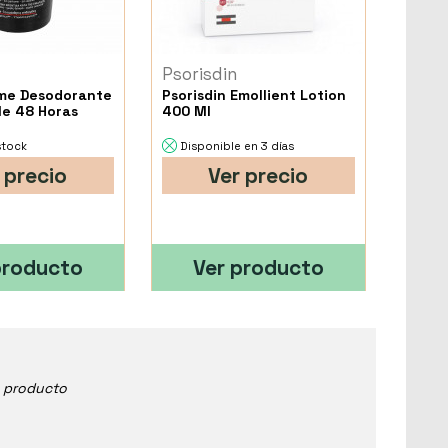
Psorisdin
me Desodorante
Psorisdin Emollient Lotion
le 48 Horas
400 Ml
stock
Disponible en 3 días
 precio
Ver precio
producto
Ver producto
e producto