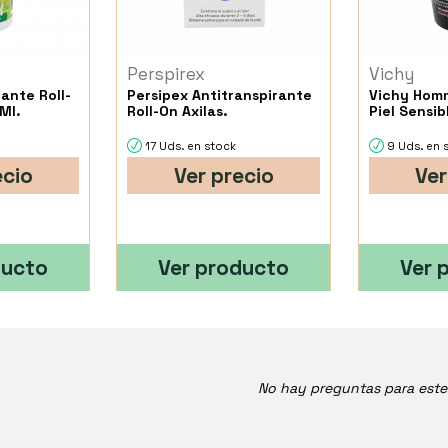
Perspirex
Vichy
ante Roll-
Persipex Antitranspirante
Vichy Hom
Ml.
Roll-On Axilas.
Piel Sensib
17 Uds. en stock
9 Uds. en 
ecio
Ver precio
Ver
ducto
Ver producto
Ver 
No hay preguntas para est