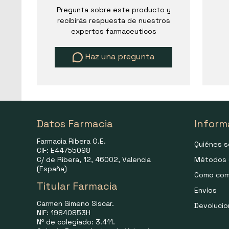
Pregunta sobre este producto y
recibirás respuesta de nuestros
expertos farmaceuticos
Haz una pregunta
Datos Farmacia
Inform
Farmacia Ribera O.E.
Quiénes 
CIF: E44755098
C/ de Ribera, 12, 46002, Valencia
Métodos 
(España)
Como com
Titular Farmacia
Envíos
Carmen Gimeno Siscar.
Devoluci
NIF: 19840853H
Nº de colegiado: 3.411.