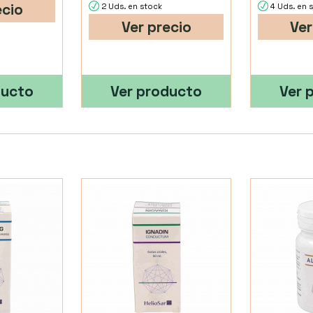
ecio
2 Uds. en stock
4 Uds. en 
Ver precio
Ver
ducto
Ver producto
Ver 