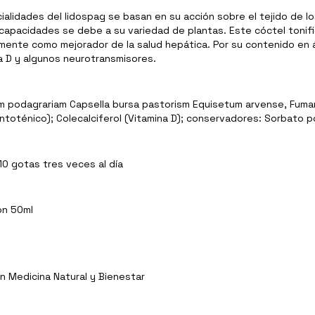
ialidades del lidospag se basan en su acción sobre el tejido de 
es capacidades se debe a su variedad de plantas. Este cóctel toni
onalmente como mejorador de la salud hepática. Por su contenido en 
 D y algunos neurotransmisores.
odagrariam Capsella bursa pastorism Equisetum arvense, Fumaria of
ntoténico); Colecalciferol (Vitamina D); conservadores: Sorbato 
0 gotas tres veces al día
on 50ml
n Medicina Natural y Bienestar