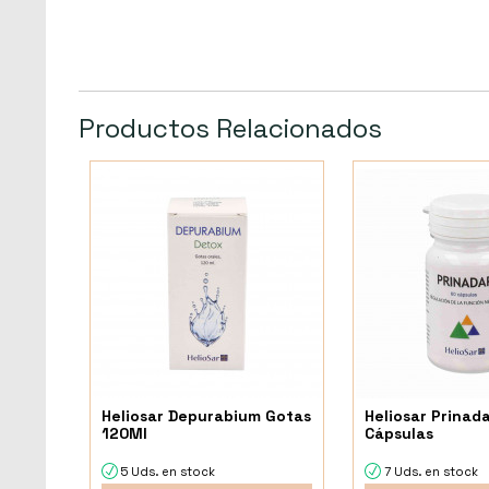
Productos Relacionados
Heliosar Depurabium Gotas
Heliosar Prinad
120Ml
Cápsulas
5 Uds. en stock
7 Uds. en stock