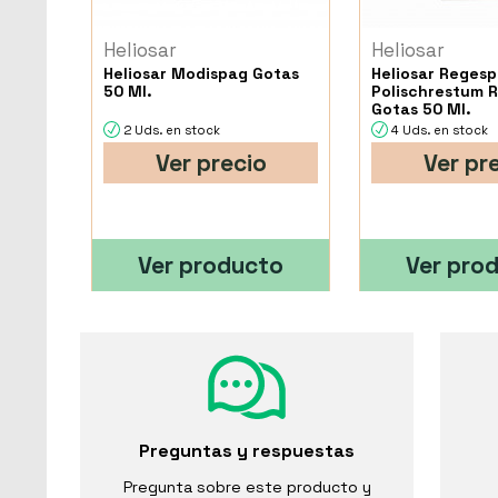
Heliosar
Heliosar
Heliosar Modispag Gotas
Heliosar Reges
50 Ml.
Polischrestum 
Gotas 50 Ml.
2 Uds. en stock
4 Uds. en stock
Ver precio
Ver pr
Ver producto
Ver pro
Preguntas y respuestas
Pregunta sobre este producto y