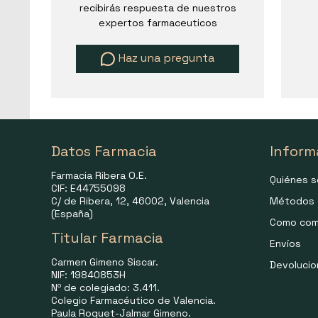
recibirás respuesta de nuestros
expertos farmaceuticos
Haz una pregunta
Datos Farmacia
Inform
Farmacia Ribera O.E.
Quiénes 
CIF: E44755098
C/ de Ribera, 12, 46002, Valencia
Métodos 
(España)
Como com
Titular Farmacia
Envíos
Carmen Gimeno Siscar.
Devoluci
NIF: 19840853H
Nº de colegiado: 3.411.
Colegio Farmacéutico de Valencia.
Paula Roquet-Jalmar Gimeno.