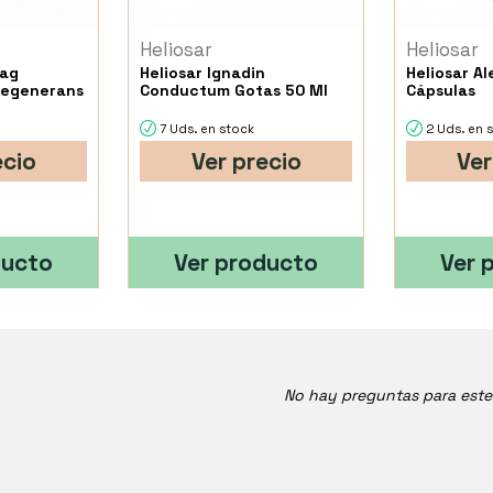
Heliosar
Heliosar
pag
Heliosar Ignadin
Heliosar Al
Regenerans
Conductum Gotas 50 Ml
Cápsulas
7 Uds. en stock
2 Uds. en 
ecio
Ver precio
Ver
ducto
Ver producto
Ver 
No hay preguntas para est