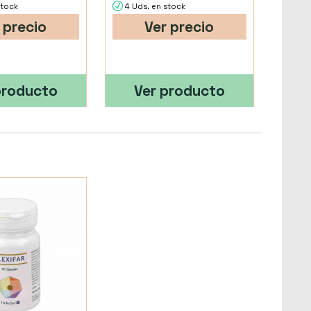
stock
4 Uds. en stock
 precio
Ver precio
producto
Ver producto