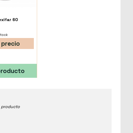
exifar 60
stock
 precio
producto
e producto