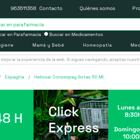
963511358
Contacto
Quiénes somos
Pr
ar en Parafarmacia
Buscar en Medicamentos
igiene
Mamá y Bebé
Homeopatía
Med
mejorar la experiencia de la web. Si sigues navegando, aceptas nuest
/
Espagiria
/
Heliosar Consespag Gotas 50 Ml.