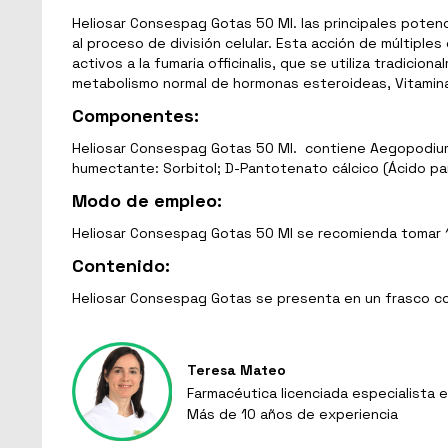
Heliosar Consespag Gotas 50 Ml. las principales potenc
al proceso de división celular. Esta acción de múltipl
activos a la fumaria officinalis, que se utiliza tradici
metabolismo normal de hormonas esteroideas, Vitamina
Componentes:
Heliosar Consespag Gotas 50 Ml. contiene Aegopodium p
humectante: Sorbitol; D-Pantotenato cálcico (Ácido pa
Modo de empleo:
Heliosar Consespag Gotas 50 Ml se recomienda tomar 1
Contenido:
Heliosar Consespag Gotas se presenta en un frasco c
Teresa Mateo
Farmacéutica licenciada especialista e
Más de 10 años de experiencia