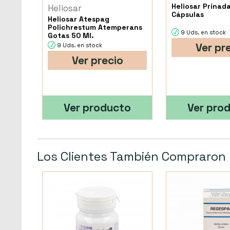
Heliosar Prinad
Heliosar
Cápsulas
Heliosar Atespag
Polichrestum Atemperans
9 Uds. en stock
Gotas 50 Ml.
Ver pr
9 Uds. en stock
Ver precio
Ver producto
Ver pro
Los Clientes También Compraron