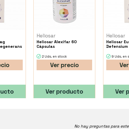
Heliosar
Heliosar
pag
Heliosar Alexifar 60
Heliosar E
Regenerans
Cápsulas
Defensium 
2 Uds. en stock
9 Uds. en 
ecio
Ver precio
Ver
ducto
Ver producto
Ver 
No hay preguntas para est