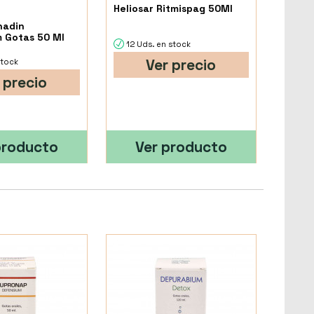
Heliosar Ritmispag 50Ml
nadin
 Gotas 50 Ml
12 Uds. en stock
Ver precio
stock
 precio
producto
Ver producto