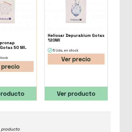
Heliosar Depurabium Gotas
120Ml
upronap
Gotas 50 Ml.
5 Uds. en stock
Ver precio
stock
 precio
producto
Ver producto
e producto