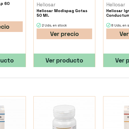
ap 60
Heliosar
Heliosar
Heliosar Modispag Gotas
Heliosar Ig
50 Ml.
Conductum
ecio
2 Uds. en stock
8 Uds. en 
Ver precio
Ver
ducto
Ver producto
Ver 