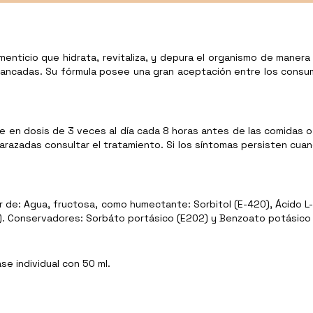
enticio que hidrata, revitaliza, y depura el organismo de manera 
stancadas. Su fórmula posee una gran aceptación entre los consu
e en dosis de 3 veces al día cada 8 horas antes de las comidas o 
mbarazadas consultar el tratamiento. Si los síntomas persisten c
ir de: Agua, fructosa, como humectante: Sorbitol (E-420), Ácido L
). Conservadores: Sorbáto portásico (E202) y Benzoato potásico 
se individual con 50 ml.