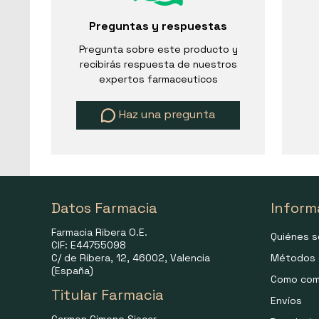
Preguntas y respuestas
Pregunta sobre este producto y
recibirás respuesta de nuestros
expertos farmaceuticos
Haz una pregunta
Datos Farmacia
Inform
Farmacia Ribera O.E.
Quiénes 
CIF: E44755098
C/ de Ribera, 12, 46002, Valencia
Métodos 
(España)
Como com
Titular Farmacia
Envíos