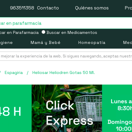
963511358
Contacto
Quiénes somos
Pr
ar en Parafarmacia
Buscar en Medicamentos
igiene
Mamá y Bebé
Homeopatía
Med
mejorar la experiencia de la web. Si sigues navegando, aceptas nuest
/
Espagiria
/
Heliosar Heliodren Gotas 50 Ml.