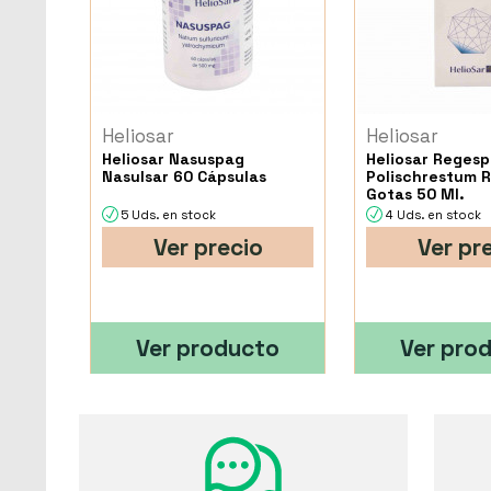
Heliosar
Heliosar
Heliosar Nasuspag
Heliosar Reges
Nasulsar 60 Cápsulas
Polischrestum 
Gotas 50 Ml.
5 Uds. en stock
4 Uds. en stock
Ver precio
Ver pr
Ver producto
Ver pro