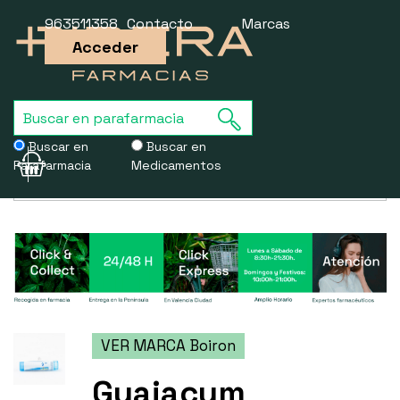
963511358
Contacto
Marcas
Acceder
Buscar en
Buscar en
Parafarmacia
Medicamentos
Usamos cookies para mejorar la experiencia de la web. Si sigues
navegando, aceptas nuestra
política de cookies
.
VER MARCA Boiron
Guaiacum