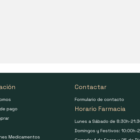
ación
Contactar
somos
Formulario de contacto
Horario Farmacia
de pago
prar
Lunes a Sábado de 8:30h-21:3
Domingos y Festivos: 10:00h-2
ones Medicamentos