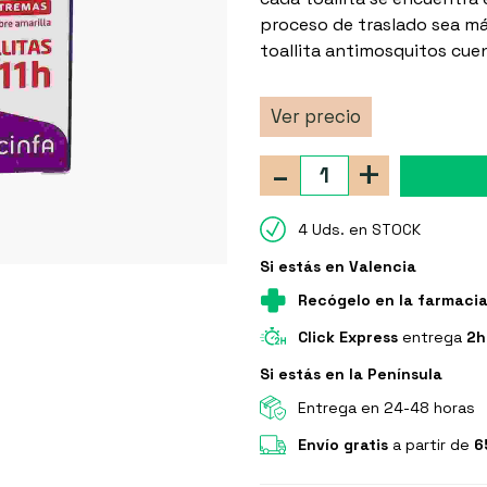
proceso de traslado sea má
toallita antimosquitos cue
Ver precio
-
+
4 Uds. en STOCK
Si estás en Valencia
Recógelo en la farmaci
Click Express
entrega
2h
Si estás en la Península
Entrega en 24-48 horas
Envío gratis
a partir de
6