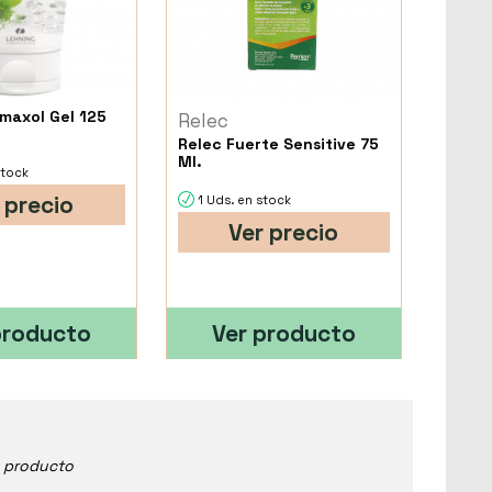
imaxol Gel 125
Relec
Relec Fuerte Sensitive 75
Ml.
stock
 precio
1 Uds. en stock
Ver precio
producto
Ver producto
e producto