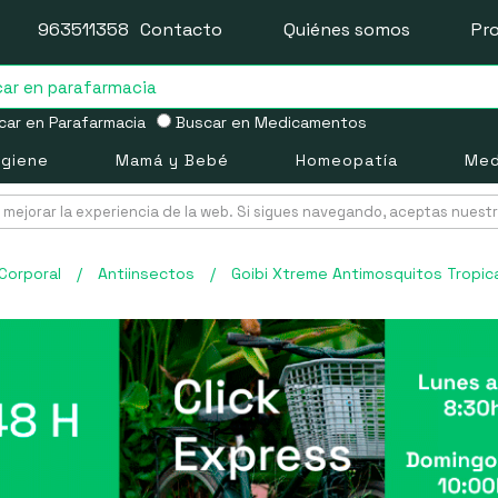
963511358
Contacto
Quiénes somos
Pr
ar en Parafarmacia
Buscar en Medicamentos
igiene
Mamá y Bebé
Homeopatía
Med
mejorar la experiencia de la web. Si sigues navegando, aceptas nuest
Corporal
/
Antiinsectos
/
Goibi Xtreme Antimosquitos Tropical