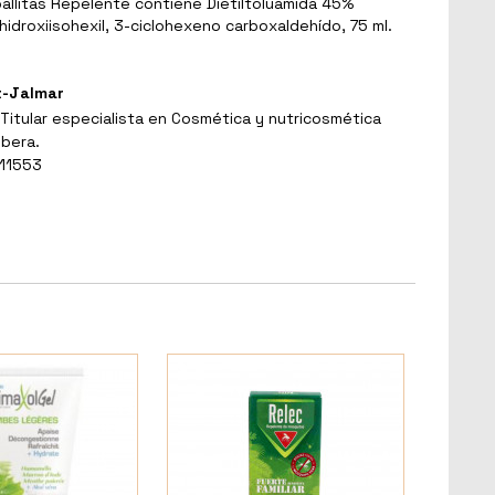
allitas Repelente contiene Dietiltoluamida 45%
e hidroxiisohexil, 3-ciclohexeno carboxaldehído, 75 ml.
t-Jalmar
Titular especialista en Cosmética y nutricosmética
ibera.
 11553