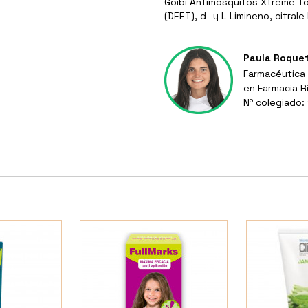
Goibi Antimosquitos Xtreme To
(DEET), d- y L-Limineno, citral
Paula Roque
Farmacéutica 
en Farmacia R
Nº colegiado: