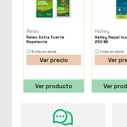
Relec
Halley
Relec Extra Fuerte
Halley Repel In
Repelente
250 Ml
6 Uds. en stock
1 Uds. en stock
Ver precio
Ver pr
Ver producto
Ver pro