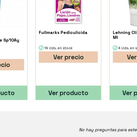
Fullmarks Pediculicida
Lehning Cl
Ml
se Sp10Ay
14 Uds. en stock
4 Uds. en 
Ver precio
Ver
ecio
ducto
Ver producto
Ver 
No hay preguntas para est