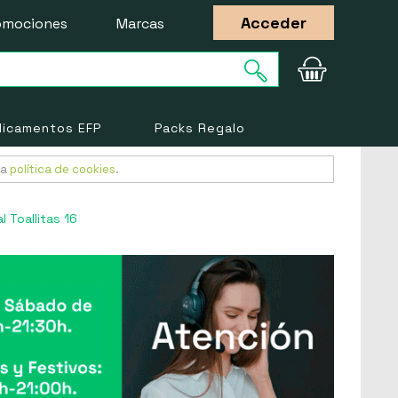
Acceder
omociones
Marcas
icamentos EFP
Packs Regalo
ra
política de cookies
.
 Toallitas 16