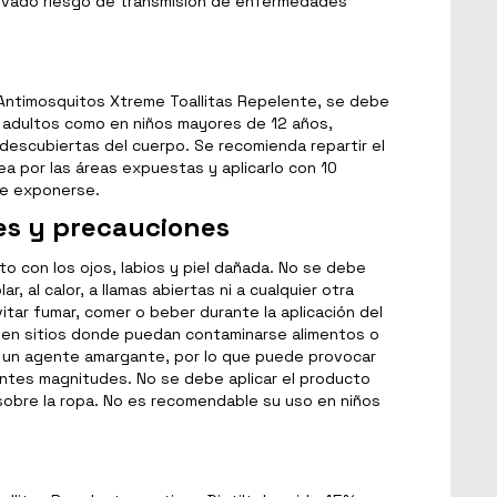
evado riesgo de transmisión de enfermedades
 Antimosquitos Xtreme Toallitas Repelente, se debe
en adultos como en niños mayores de 12 años,
descubiertas del cuerpo. Se recomienda repartir el
 por las áreas expuestas y aplicarlo con 10
de exponerse.
es y precauciones
to con los ojos, labios y piel dañada. No se debe
ar, al calor, a llamas abiertas ni a cualquier otra
itar fumar, comer o beber durante la aplicación del
 en sitios donde puedan contaminarse alimentos o
e un agente amargante, por lo que puede provocar
entes magnitudes. No se debe aplicar el producto
 sobre la ropa. No es recomendable su uso en niños