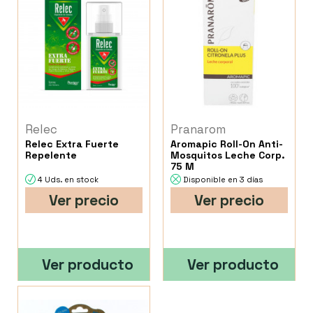
Relec
Pranarom
Relec Extra Fuerte
Aromapic Roll-On Anti-
Repelente
Mosquitos Leche Corp.
75 M
4 Uds. en stock
Disponible en 3 días
Ver precio
Ver precio
Ver producto
Ver producto