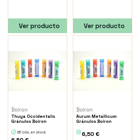
Ver producto
Ver producto
Boiron
Boiron
Thuya Occidentalis
Aurum Metallicum
Gránulos Boiron
Gránulos Boiron
25 Uds. en stock
6,50 €
6,50 €