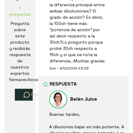
la diferencia principal entre
1
ambas disoluciones? El
preguntas
grado de acción? Es decir,
Pregunta
la 100ch tiene más
sobre
"potencia de acción" por
este
así decir respecto a la
producto
30ch?Lo pregunto porque
y recibirás
probé 30ch respecto a
respuesta
15ch y si que se nota la
de
diferencia...Muchas gracias
nuestros
Iker - 4/12/2024 23:28
expertos
farmaceuticos
RESPUESTA
Haz una pregunta
Belén Julve
Buenas tardes,
A diluciones bajas es más potente. A
diluciones altas, menos potente. Las