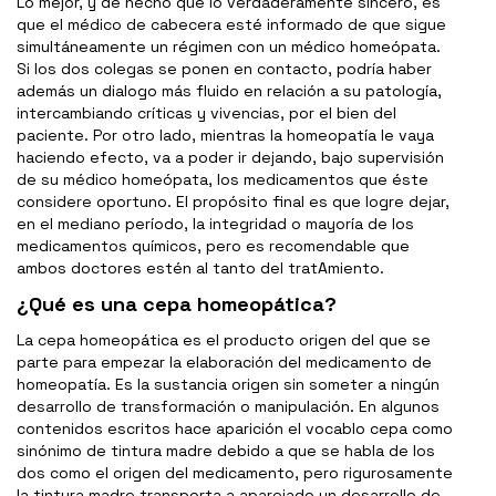
Lo mejor, y de hecho que lo verdaderamente sincero, es
que el médico de cabecera esté informado de que sigue
simultáneamente un régimen con un médico homeópata.
Si los dos colegas se ponen en contacto, podría haber
además un dialogo más fluido en relación a su patología,
intercambiando críticas y vivencias, por el bien del
paciente. Por otro lado, mientras la homeopatía le vaya
haciendo efecto, va a poder ir dejando, bajo supervisión
de su médico homeópata, los medicamentos que éste
considere oportuno. El propósito final es que logre dejar,
en el mediano período, la integridad o mayoría de los
medicamentos químicos, pero es recomendable que
ambos doctores estén al tanto del tratAmiento.
¿Qué es una cepa homeopática?
La cepa homeopática es el producto origen del que se
parte para empezar la elaboración del medicamento de
homeopatía. Es la sustancia origen sin someter a ningún
desarrollo de transformación o manipulación. En algunos
contenidos escritos hace aparición el vocablo cepa como
sinónimo de tintura madre debido a que se habla de los
dos como el origen del medicamento, pero rigurosamente
la tintura madre transporta a aparejado un desarrollo de