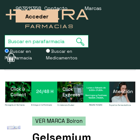
963511358
Contacto
Marcas
Acceder
Buscar en
Buscar en
Parafarmacia
Medicamentos
Usamos cookies para mejorar la experiencia de la web. Si sigues
navegando, aceptas nuestra
política de cookies
.
VER MARCA Boiron
Gelsemium