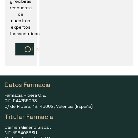
y recibirás
respuesta
de
nuestros
expertos
farmaceuticos
Haz una pregunta
Datos Farmacia
Farmacia Ribera O.E.
CIF: E44755098
C/ de Ribera, 12, 46002, Valencia (España)
Titular Farmacia
Carmen Gimeno Siscar.
NIF: 19840853H