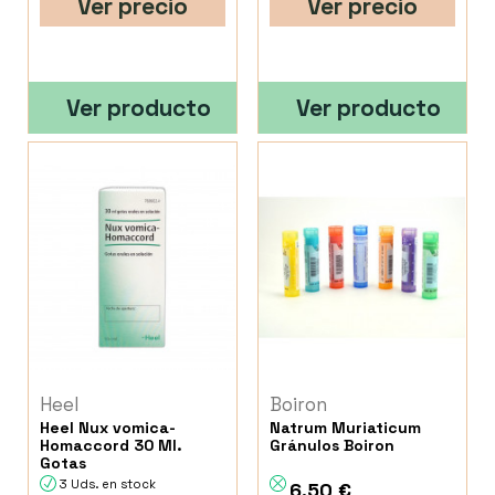
Ver precio
Ver precio
Ver producto
Ver producto
Heel
Boiron
Heel Nux vomica-
Natrum Muriaticum
Homaccord 30 Ml.
Gránulos Boiron
Gotas
3 Uds. en stock
6,50 €