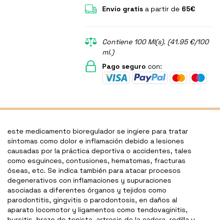
Envío gratis
a partir de
65€
Contiene 100 Ml(s). (41.95 €/100
ml.)
Pago seguro
con:
este medicamento bioregulador se ingiere para tratar
síntomas como dolor e inflamación debido a lesiones
causadas por la práctica deportiva o accidentes, tales
como esguinces, contusiones, hematomas, fracturas
óseas, etc. Se indica también para atacar procesos
degenerativos con inflamaciones y supuraciones
asociadas a diferentes órganos y tejidos como
parodontitis, gingvitis o parodontosis, en daños al
aparato locomotor y ligamentos como tendovaginitis,
bursitis, brazo de tenista, artrosis de la cadera, rodilla y