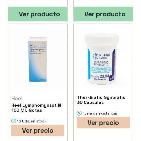
Ver producto
Ver producto
Ther-Biotic Synbiotic
Heel
30 Cápsulas
Heel Lymphomyosot N
100 Ml. Gotas
Fuera de existencia
Ver precio
16 Uds. en stock
Ver precio