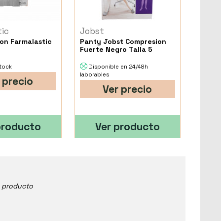
tic
Jobst
Panty Jobst Compresion
Fuerte Negro Talla 5
stock
Disponible en 24/48h
laborables
 precio
Ver precio
producto
Ver producto
e producto