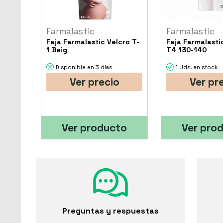
Farmalastic
Farmalastic
Faja Farmalastic Velcro T-
Faja Farmalast
1 Beig
T4 130-140
Disponible en 3 días
1 Uds. en stock
Ver precio
Ver pr
Ver producto
Ver pro
Preguntas y respuestas