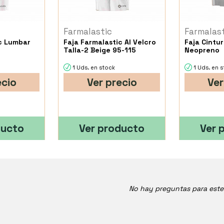
Farmalastic
Farmalas
ic Lumbar
Faja Farmalastic Al Velcro
Faja Cinturon Farmalastic
Talla-2 Beige 95-115
Neopreno
1 Uds. en stock
1 Uds. en 
ecio
Ver precio
Ver
ducto
Ver producto
Ver 
No hay preguntas para est