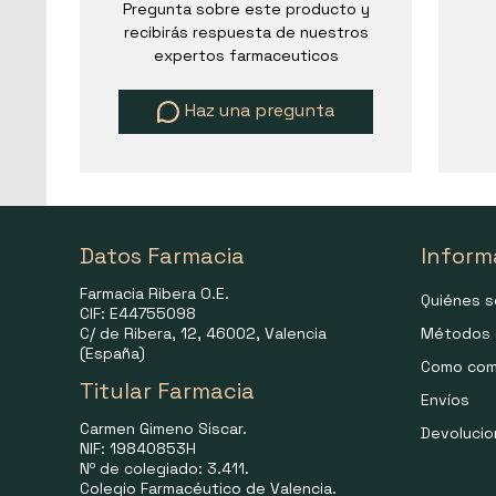
Pregunta sobre este producto y
recibirás respuesta de nuestros
expertos farmaceuticos
Haz una pregunta
Datos Farmacia
Inform
Farmacia Ribera O.E.
Quiénes 
CIF: E44755098
C/ de Ribera, 12, 46002, Valencia
Métodos 
(España)
Como com
Titular Farmacia
Envíos
Carmen Gimeno Siscar.
Devoluci
NIF: 19840853H
Nº de colegiado: 3.411.
Colegio Farmacéutico de Valencia.