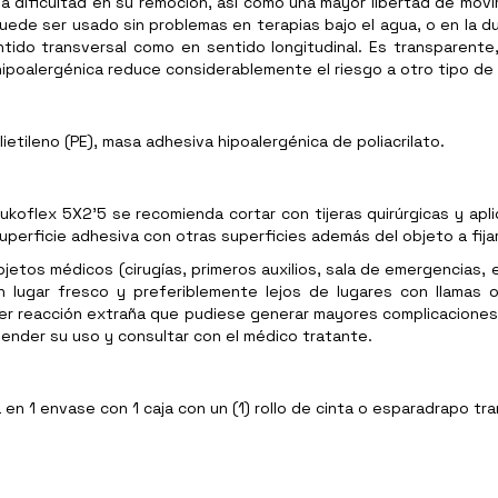
na dificultad en su remoción, así como una mayor libertad de movi
uede ser usado sin problemas en terapias bajo el agua, o en la du
ido transversal como en sentido longitudinal. Es transparente, lo
hipoalergénica reduce considerablemente el riesgo a otro tipo de 
etileno (PE), masa adhesiva hipoalergénica de poliacrilato.
oflex 5X2'5 se recomienda cortar con tijeras quirúrgicas y aplic
uperficie adhesiva con otras superficies además del objeto a fijar
etos médicos (cirugías, primeros auxilios, sala de emergencias, 
lugar fresco y preferiblemente lejos de lugares con llamas 
ier reacción extraña que pudiese generar mayores complicaciones
spender su uso y consultar con el médico tratante.
en 1 envase con 1 caja con un (1) rollo de cinta o esparadrapo t