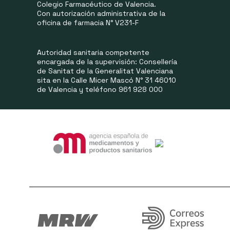
Colegio Farmacéutico de Valencia.
Con autorización administrativa de la
oficina de farmacia N° V231-F
Autoridad sanitaria competente
encargada de la supervisión: Consellería
de Sanitat de la Generalitat Valenciana
sita en la Calle Micer Mascó N° 31 46010
de Valencia y teléfono 961 928 000