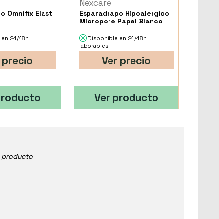
Nexcare
o Omnifix Elast
Esparadrapo Hipoalergico
Micropore Papel Blanco
 en 24/48h
Disponible en 24/48h
laborables
 precio
Ver precio
producto
Ver producto
e producto