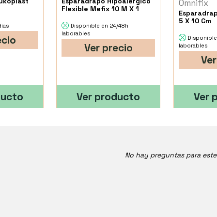
ukoplast
Esparadrapo Hipoalergico
Omnifix
Flexible Mefix 10 M X 1
Esparadrap
5 X 10 Cm
días
Disponible en 24/48h
laborables
ecio
Disponible
Ver precio
laborables
Ver
ducto
Ver producto
Ver 
No hay preguntas para est