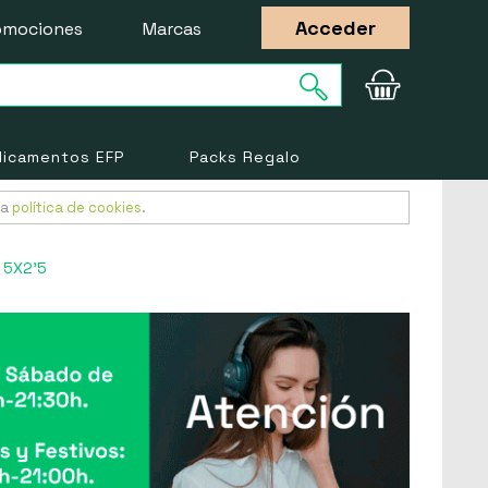
Acceder
omociones
Marcas
icamentos EFP
Packs Regalo
ra
política de cookies
.
 5X2'5