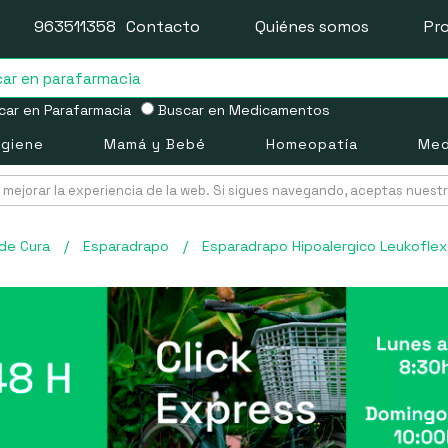
963511358
Contacto
Quiénes somos
Pr
ar en Parafarmacia
Buscar en Medicamentos
igiene
Mamá y Bebé
Homeopatía
Med
mejorar la experiencia de la web. Si sigues navegando, aceptas nuest
 de Cura
/
Esparadrapo
/
Esparadrapo Hipoalergico Leukoflex