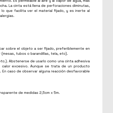
miento. Es permeable al aire y al vapor de agua, mas
cha. La cinta está llena de perforaciones diminutas,
 que facilita ver el material fijado, y es inerte al
alergias.
ar sobre el objeto a ser fijado, preferiblemente en
 (mesas, tubos o barandillas, tela, etc).
etc.). Abstenerse de usarlo como una cinta adhesiva
o calor excesivo. Aunque se trata de un producto
. En caso de observar alguna reacción desfavorable
ransparente de medidas 2,5cm x 5m.