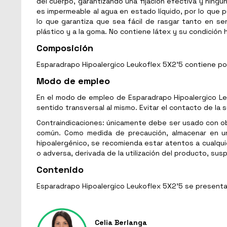
del cuerpo, garantizando una fijación efectiva y ningu
es impermeable al agua en estado líquido, por lo que p
lo que garantiza que sea fácil de rasgar tanto en sent
plástico y a la goma. No contiene látex y su condición 
Composición
Esparadrapo Hipoalergico Leukoflex 5X2'5 contiene poli
Modo de empleo
En el modo de empleo de Esparadrapo Hipoalergico Leuk
sentido transversal al mismo. Evitar el contacto de la s
Contraindicaciones: únicamente debe ser usado con obj
común. Como medida de precaución, almacenar en un 
hipoalergénico, se recomienda estar atentos a cualqu
o adversa, derivada de la utilización del producto, su
Contenido
Esparadrapo Hipoalergico Leukoflex 5X2'5 se presenta 
Celia Berlanga