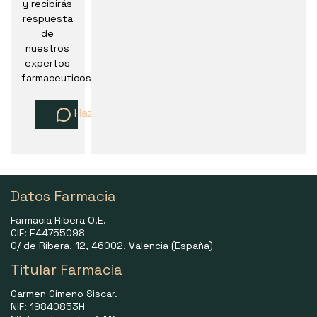
y recibirás
respuesta
de
nuestros
expertos
farmaceuticos
Haz una pregunta
Datos Farmacia
Farmacia Ribera O.E.
CIF: E44755098
C/ de Ribera, 12, 46002, Valencia (España)
Titular Farmacia
Carmen Gimeno Siscar.
NIF: 19840853H