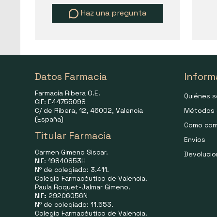
Haz una pregunta
Datos Farmacia
Inform
Farmacia Ribera O.E.
Quiénes 
CIF: E44755098
C/ de Ribera, 12, 46002, Valencia
Métodos 
(España)
Como com
Titular Farmacia
Envíos
Carmen Gimeno Siscar.
Devoluci
NIF: 19840853H
Nº de colegiado: 3.411.
Colegio Farmacéutico de Valencia.
Paula Roquet-Jalmar Gimeno.
NIF
:
29206056N
Nº de colegiado: 11.553.
Colegio Farmacéutico de Valencia.