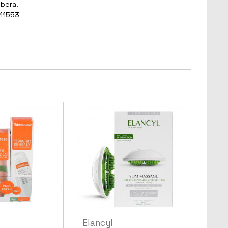
ibera.
 11553
Elancyl