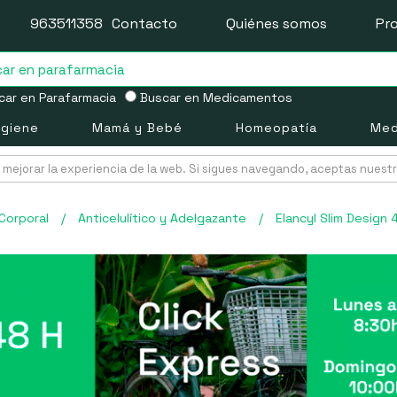
963511358
Contacto
Quiénes somos
Pr
ar en Parafarmacia
Buscar en Medicamentos
igiene
Mamá y Bebé
Homeopatía
Med
mejorar la experiencia de la web. Si sigues navegando, aceptas nuest
Corporal
/
Anticelulítico y Adelgazante
/
Elancyl Slim Design