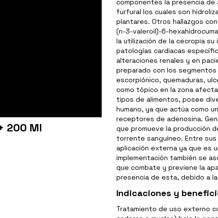
componentes la presencia de a
furfural los cuales son hidrol
plantares. Otros hallazgos con
(n-3-valeroil)-6-hexahidrocumari
la utilización de la cecropia s
patologías cardiacas específica
alteraciones renales y en pac
preparado con los segmentos 
escorpiónico, quemaduras, ulce
como tópico en la zona afecta
tipos de alimentos, posee div
humano, ya que actúa como un
receptores de adenosina. Gene
+ 200 Ml
que promueve la producción de 
torrente sanguíneo. Entre sus 
aplicación externa ya que es u
implementación también se asoc
que combate y previene la apar
presencia de esta, debido a la
Indicaciones y benefic
Tratamiento de uso externo co