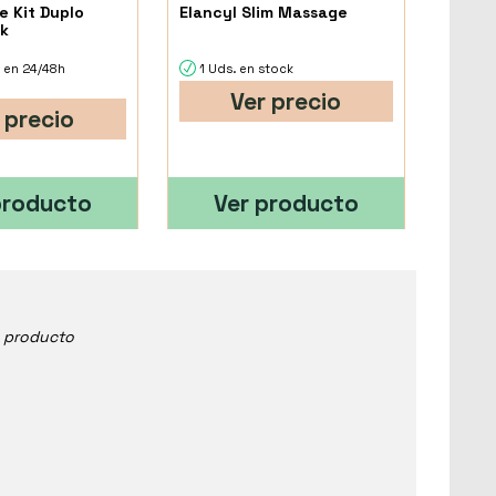
 Kit Duplo
Elancyl Slim Massage
k
 en 24/48h
1 Uds. en stock
Ver precio
 precio
producto
Ver producto
e producto