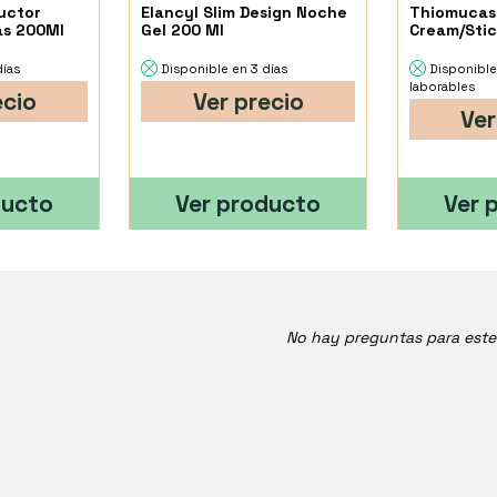
uctor
Elancyl Slim Design Noche
Thiomucase
as 200Ml
Gel 200 Ml
Cream/Stic
días
Disponible en 3 días
Disponible
laborables
ecio
Ver precio
Ver
ducto
Ver producto
Ver 
No hay preguntas para est