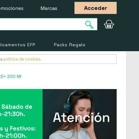
Acceder
omociones
Marcas
icamentos EFP
Packs Regalo
ra
política de cookies
.
 45+ 200 Ml