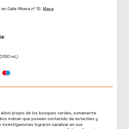
a
en Calle Ribera nº 12.
Mapa
5€
€/100 ml.)
 árbol propio de los bosques verdes, sumamente
dios indican que poseen contenido de esteróles y
s investigaciones lograron canalizar en sus