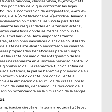
zucares ramnosa, glucosa xilosa, 5-(etoxi)-metil
izados por medio de lo que conforman las hojas
figuran la incorporación de estigmastero, 4-etil-5-
na, y el l-(2-metil-1-nonen-8-il)-aziridina. Aunado a
u implementación medicinal se vincula para tratar
mente las irregularidades en la tensión arterial,
ientes diabéticos donde se medica como un té
del árbol hervidos. Ante emponzoñamiento
ras, afecciones vasculares o analgésico utilizado
da. Cafeína Este alcalino encontrado en diversos
ersas propiedades beneficiosas para el cuerpo
 estimulante por medio del antagonismo de los
ra una respuesta en el sistema nervioso central, lo
glóbulos rojos y la respectiva función activa del
usos externos, la piel se beneficia por medio de su
n efectivo antioxidante, por consiguiente su
ia a la eliminación de acúmulos de grasas, por lo
ición de celulitis, generando una reducción de la
 acción potenciadora en la circulación de la sangre.
ios
n aplicación directa en la zona afectada (glúteos,