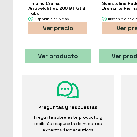
Thiomu Crema
Somatoline Red
Anticelulitica 200 Ml Kit 2
Drenante Piern
Tubo
Disponible en 3 días
Disponible en 3 
Ver precio
Ver pr
Ver producto
Ver pro
Preguntas y respuestas
Pregunta sobre este producto y
recibirás respuesta de nuestros
expertos farmaceuticos