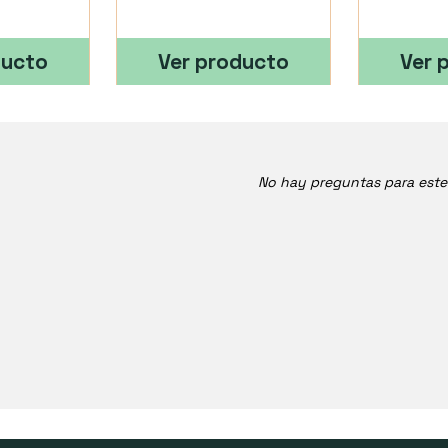
ducto
Ver producto
Ver 
No hay preguntas para est