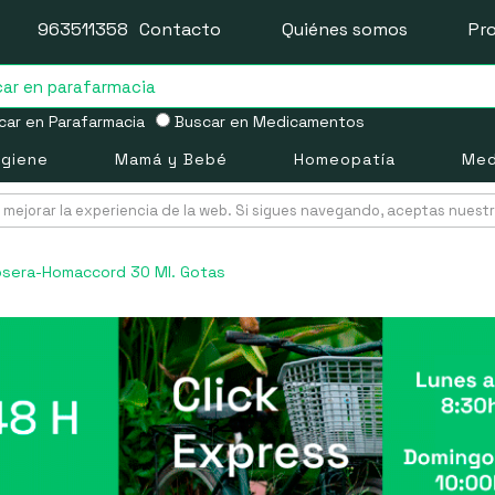
963511358
Contacto
Quiénes somos
Pr
ar en Parafarmacia
Buscar en Medicamentos
igiene
Mamá y Bebé
Homeopatía
Med
mejorar la experiencia de la web. Si sigues navegando, aceptas nuest
osera-Homaccord 30 Ml. Gotas