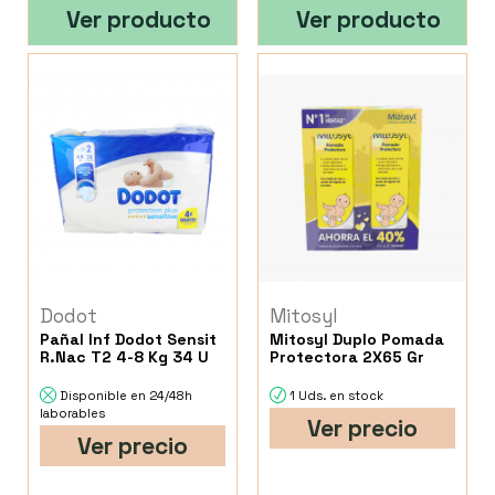
Ver producto
Ver producto
Dodot
Mitosyl
Pañal Inf Dodot Sensit
Mitosyl Duplo Pomada
R.Nac T2 4-8 Kg 34 U
Protectora 2X65 Gr
Disponible en 24/48h
1 Uds. en stock
laborables
Ver precio
Ver precio