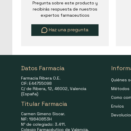
Pregunta sobre este producto y
recibirás respuesta de nuestros
expertos farmaceuticos
Haz una pregunta
Datos Farmacia
Inform
Farmacia Ribera O.E.
Quiénes 
CIF: E44755098
C/ de Ribera, 12, 46002, Valencia
Métodos 
(España)
Como com
Titular Farmacia
Envíos
Carmen Gimeno Siscar.
Devoluci
NIF: 19840853H
Nº de colegiado: 3.411.
Colegio Farmacéutico de Valencia.