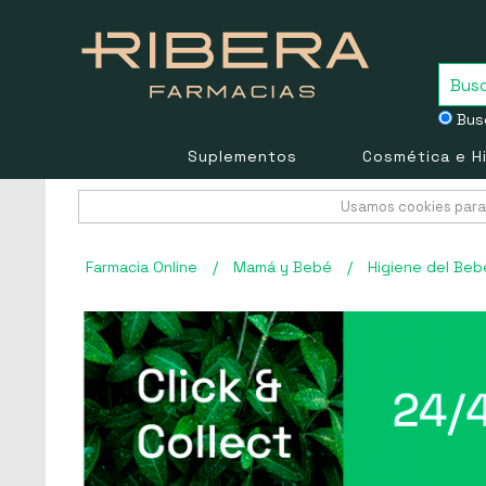
Busc
Suplementos
Cosmética e H
Usamos cookies para 
Farmacia Online
/
Mamá y Bebé
/
Higiene del Beb