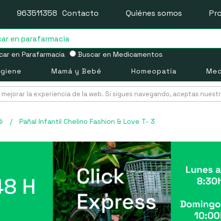
963511358
Contacto
Quiénes somos
Pr
ar en Parafarmacia
Buscar en Medicamentos
igiene
Mamá y Bebé
Homeopatía
Med
mejorar la experiencia de la web. Si sigues navegando, aceptas nuest
é
/
Pañal Infantil Chelino Fashion & Love T- 3