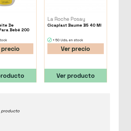
La Roche Posay
ite De
Cicaplast Baume B5 40 Ml
Para Bebé 200
stock
+ 50 Uds. en stock
 precio
Ver precio
producto
Ver producto
e producto