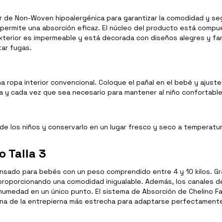
de Non-Woven hipoalergénica para garantizar la comodidad y segu
 permite una absorción eficaz. El núcleo del producto está compu
exterior es impermeable y está decorada con diseños alegres y fa
ar fugas.
na ropa interior convencional. Coloque el pañal en el bebé y ajust
 y cada vez que sea necesario para mantener al niño confortable 
de los niños y conservarlo en un lugar fresco y seco a temperatu
o Talla 3
ensado para bebés con un peso comprendido entre 4 y 10 kilos. Gr
roporcionando una comodidad inigualable. Además, los canales de d
de humedad en un único punto. El sistema de Absorción de Chelino Fa
na de la entrepierna más estrecha para adaptarse perfectamente 