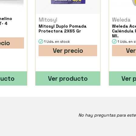
helino
Mitosyl
Weleda
T- 4
Mitosyl Duplo Pomada
Weleda Ace
Protectora 2X65 Gr
Caléndula 
Ml.
ecio
1 Uds. en stock
1 Uds. en 
Ver precio
Ver
ducto
Ver producto
Ver 
No hay preguntas para est