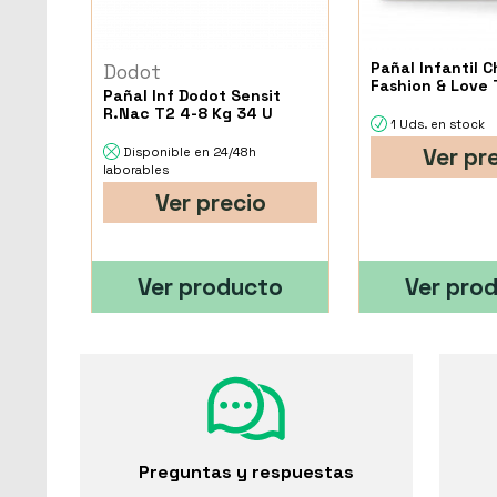
Pañal Infantil C
Dodot
Fashion & Love 
Pañal Inf Dodot Sensit
R.Nac T2 4-8 Kg 34 U
1 Uds. en stock
Ver pr
Disponible en 24/48h
laborables
Ver precio
Ver producto
Ver pro
Preguntas y respuestas