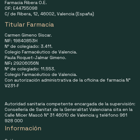
Farmacia Ribera O.E.
CIF: E44755098
C/ de Ribera, 12, 46002, Valencia (España)
Titular Farmacia
Carmen Gimeno Siscar.
NIF: 19840853H
Nº de colegiado: 3.411.
Colegio Farmacéutico de Valencia.
Paula Roquet-Jalmar Gimeno.
NIF
:
29206056N
Nº de colegiado: 11.553.
Colegio Farmacéutico de Valencia.
Con autorización administrativa de la oficina de farmacia N°
V231-F
Autoridad sanitaria competente encargada de la supervisión:
Consellería de Sanitat de la Generalitat Valenciana sita en la
Calle Micer Mascó N° 31 46010 de Valencia y teléfono 961
928 000
Información