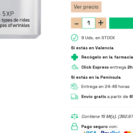
Ver precio
-
+
9 Uds. en STOCK
Si estás en Valencia
Recógelo en la farmaci
Click Express
entrega
2h
Si estás en la Península
Entrega en 24-48 horas
Envío gratis
a partir de
6
Contiene 15 Ml(s). (392.67
Pago seguro
con: