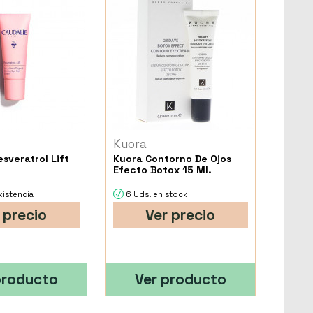
Kuora
sveratrol Lift
Kuora Contorno De Ojos
Efecto Botox 15 Ml.
xistencia
6 Uds. en stock
 precio
Ver precio
producto
Ver producto