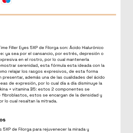
me Filler Eyes 5XP de Filorga son: Ácido Hialurónico
te: ya sea por el cansancio, por estrés, depresión o
xpresiva en el rostro, por lo cual mantenerla
emostrar serenidad, esta fórmula esta ideada con la
omo relajar los rasgos expresivos, de esta forma
n presentar, además una de las cualidades del ácido
íneas de expresión, por lo cual día a día disminuye la
trikina + vitamina B5: estos 2 componentes se
e fibroblastos, estos se encargan de la densidad y
 lo cual resaltan la mitrada.
ios
es 5XP de Filorga para rejuvenecer la mirada y