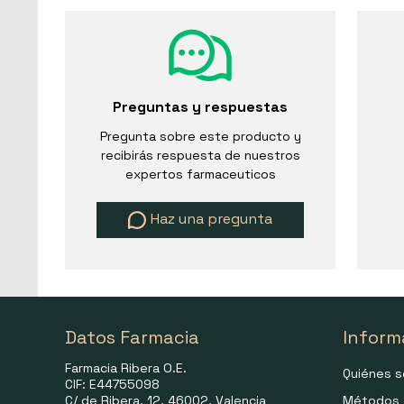
Preguntas y respuestas
Pregunta sobre este producto y
recibirás respuesta de nuestros
expertos farmaceuticos
Haz una pregunta
Datos Farmacia
Inform
Farmacia Ribera O.E.
Quiénes 
CIF: E44755098
C/ de Ribera, 12, 46002, Valencia
Métodos 