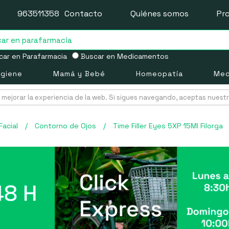
963511358
Contacto
Quiénes somos
Pr
ar en Parafarmacia
Buscar en Medicamentos
igiene
Mamá y Bebé
Homeopatía
Med
mejorar la experiencia de la web. Si sigues navegando, aceptas nuest
Facial
/
Contorno de Ojos
/
Time Filler Eyes 5XP 15Ml Filorga