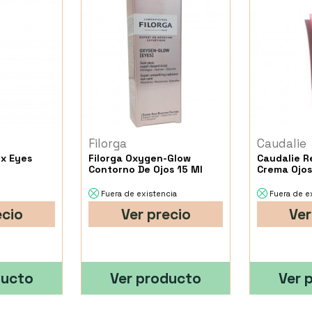
Filorga
Caudalie
Ox Eyes
Filorga Oxygen-Glow
Caudalie Re
Contorno De Ojos 15 Ml
Crema Ojos
Fuera de existencia
Fuera de e
ecio
Ver precio
Ver
ducto
Ver producto
Ver 