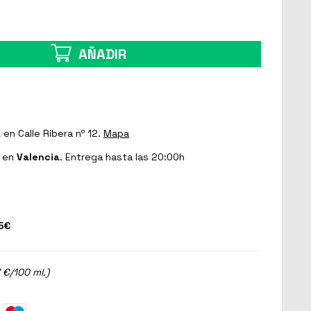
AÑADIR
a
en Calle Ribera nº 12.
Mapa
en
Valencia
. Entrega hasta las 20:00h
5€
 €/100 ml.)