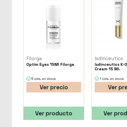
Filorga
Isdinceutics
Optim Eyes 15Ml Filorga
Isdinceutics K-
Cream 15 Ml.
5 Uds. en stock
1 Uds. en stock
Ver precio
Ver pr
Ver producto
Ver pro