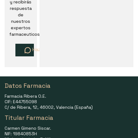
y recibirás
respuesta
de
nuestros
expertos
farmaceuticos
Haz una pregunta
Datos Farmacia
Farmacia Ribera O.E.
CIF: E44755098
C/ de Ribera, 12, 46002, Valencia (España)
Titular Farmacia
Carmen Gimeno Siscar.
NIF: 19840853H