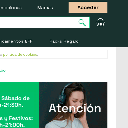
Acceder
omociones
Marcas
icamentos EFP
Packs Regalo
ra
política de cookies
.
edio