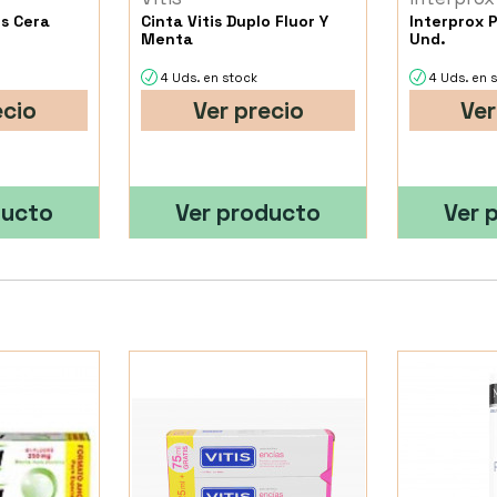
is Cera
Cinta Vitis Duplo Fluor Y
Interprox P
Menta
Und.
4 Uds. en stock
4 Uds. en 
ecio
Ver precio
Ver
ducto
Ver producto
Ver 