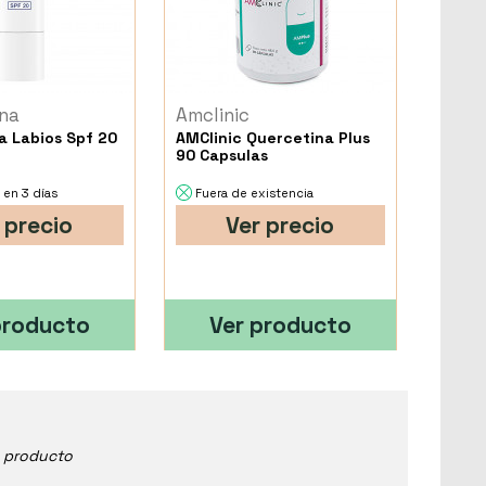
na
Amclinic
 Labios Spf 20
AMClinic Quercetina Plus
90 Capsulas
 en 3 días
Fuera de existencia
 precio
Ver precio
producto
Ver producto
e producto