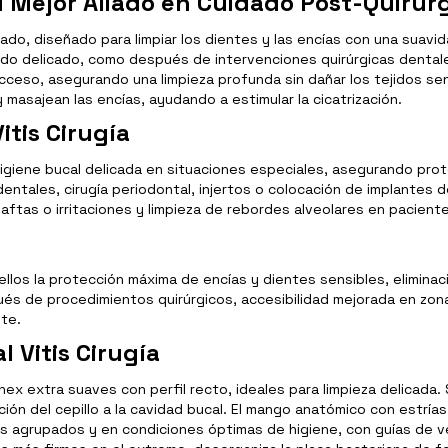
 Su Mejor Aliado en Cuidado Post-Quirúr
do, diseñado para limpiar los dientes y las encías con una suavid
do delicado, como después de intervenciones quirúrgicas dentales,
acceso, asegurando una limpieza profunda sin dañar los tejidos se
 masajean las encías, ayudando a estimular la cicatrización.
itis Cirugía
igiene bucal delicada en situaciones especiales, asegurando prot
dentales, cirugía periodontal, injertos o colocación de implantes d
 aftas o irritaciones y limpieza de rebordes alveolares en pacient
llos la protección máxima de encías y dientes sensibles, eliminaci
pués de procedimientos quirúrgicos, accesibilidad mejorada en zona
nte.
l Vitis Cirugía
ex extra suaves con perfil recto, ideales para limpieza delicada.
ción del cepillo a la cavidad bucal. El mango anatómico con estría
s agrupados y en condiciones óptimas de higiene, con guías de v