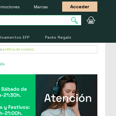
Acceder
omociones
Marcas
icamentos EFP
Packs Regalo
ra
política de cookies
.
jía