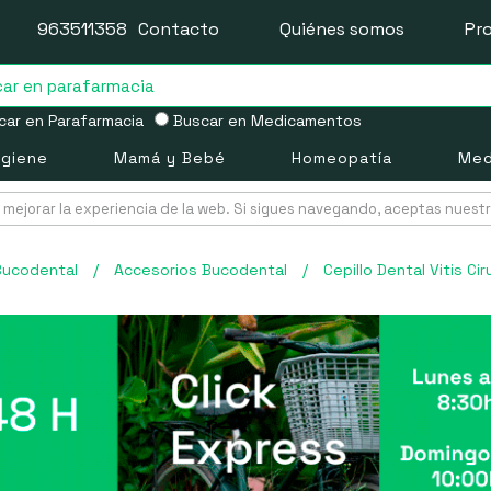
963511358
Contacto
Quiénes somos
Pr
ar en Parafarmacia
Buscar en Medicamentos
igiene
Mamá y Bebé
Homeopatía
Med
mejorar la experiencia de la web. Si sigues navegando, aceptas nuest
Bucodental
/
Accesorios Bucodental
/
Cepillo Dental Vitis Ciru