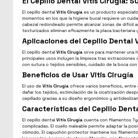
El Cepillo Dental Vitis Cirugía:
El cepillo dental
Vitis Cirugía
es un producto especializa
momentos en los que la higiene bucal requiere un cuida
cabezal redondeado permite alcanzar zonas de difícil 
texturizados eliminan eficazmente la placa bacteriana y
Aplicaciones del Cepillo Dental V
El cepillo dental
Vitis Cirugía
sirve para mantener una h
principales usos incluyen la limpieza tras extracciones 
con sutura o tejidos sensibles, cuidado de la boca con
Beneficios de Usar Vitis Cirugía
El uso de
Vitis Cirugía
ofrece varios beneficios, entre e
dañar los tejidos, estimulación de la cicatrización des
cepillado gracias a su diseño ergonómico y antidesliza
Características del Cepillo Denta
El cepillo dental
Vitis Cirugía
cuenta con filamentos Tyn
complicadas. El cuello maleable permite adaptar la posi
cómodo. El capuchón protector mantiene los filamento