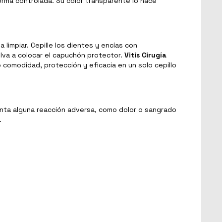
orma controlada. Su color transparente lo hace
 limpiar. Cepille los dientes y encías con
lva a colocar el capuchón protector.
Vitis Cirugía
comodidad, protección y eficacia en un solo cepillo
enta alguna reacción adversa, como dolor o sangrado
.