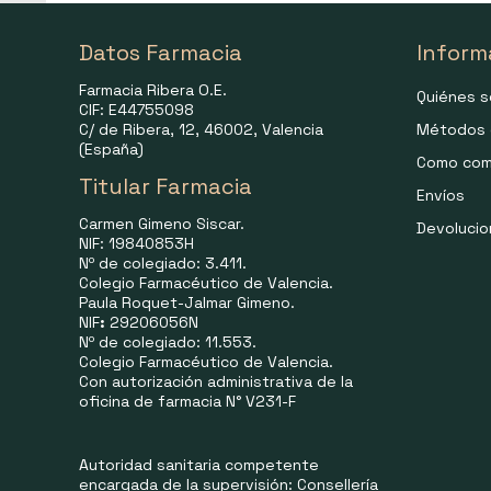
Datos Farmacia
Inform
Farmacia Ribera O.E.
Quiénes 
CIF: E44755098
C/ de Ribera, 12, 46002, Valencia
Métodos 
(España)
Como com
Titular Farmacia
Envíos
Carmen Gimeno Siscar.
Devoluci
NIF: 19840853H
Nº de colegiado: 3.411.
Colegio Farmacéutico de Valencia.
Paula Roquet-Jalmar Gimeno.
NIF
:
29206056N
Nº de colegiado: 11.553.
Colegio Farmacéutico de Valencia.
Con autorización administrativa de la
oficina de farmacia N° V231-F
Autoridad sanitaria competente
encargada de la supervisión: Consellería