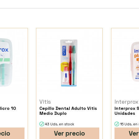
Vitis
Interprox
Micro 10
Cepillo Dental Adulto Vitis
Interprox 
Medio Duplo
Unidades
43 Uds. en stock
15 Uds. en
ecio
Ver precio
Ver