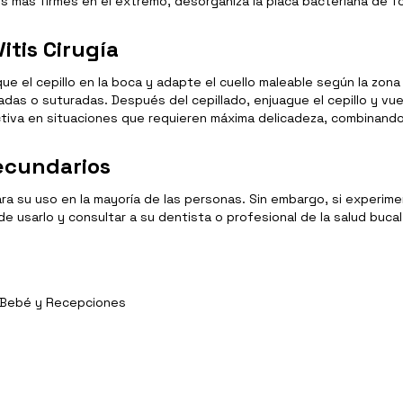
s más firmes en el extremo, desorganiza la placa bacteriana de f
itis Cirugía
 el cepillo en la boca y adapte el cuello maleable según la zona a
das o suturadas. Después del cepillado, enjuague el cepillo y vue
ctiva en situaciones que requieren máxima delicadeza, combinando 
ecundarios
a su uso en la mayoría de las personas. Sin embargo, si experim
 usarlo y consultar a su dentista o profesional de la salud bucal
y Bebé y Recepciones