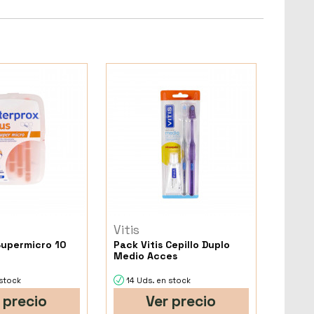
Vitis
Supermicro 10
Pack Vitis Cepillo Duplo
Medio Acces
 stock
14 Uds. en stock
 precio
Ver precio