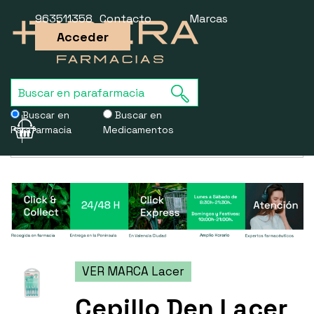
963511358
Contacto
Marcas
Acceder
Buscar en
Buscar en
Parafarmacia
Medicamentos
Usamos cookies para mejorar la experiencia de la web. Si sigues
navegando, aceptas nuestra
política de cookies
.
VER MARCA Lacer
Cepillo Den Lacer