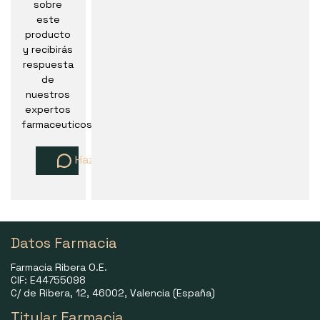
sobre
este
producto
y recibirás
respuesta
de
nuestros
expertos
farmaceuticos
Haz una pregunta
Datos Farmacia
Farmacia Ribera O.E.
CIF: E44755098
C/ de Ribera, 12, 46002, Valencia (España)
Titular Farmacia