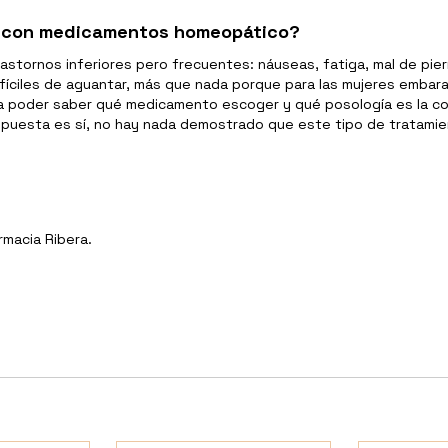
se con medicamentos homeopático?
rastornos inferiores pero frecuentes: náuseas, fatiga, mal de pi
difíciles de aguantar, más que nada porque para las mujeres emb
 poder saber qué medicamento escoger y qué posología es la cor
spuesta es sí, no hay nada demostrado que este tipo de tratam
rmacia Ribera.