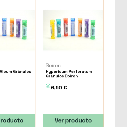
Boiron
Album Gránulos
Hypericum Perforatum
Gránulos Boiron
6,50 €
producto
Ver producto