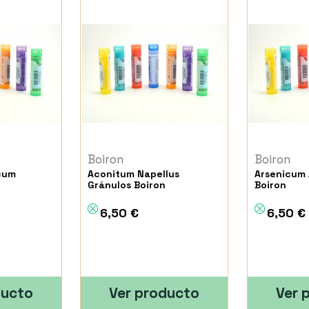
Boiron
Boiron
cum
Aconitum Napellus
Arsenicum 
Gránulos Boiron
Boiron
6,50 €
6,50 €
ducto
Ver producto
Ver 