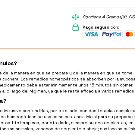
Contiene 4 Gramos(s). (16
Pago seguro
con:
ánulos?
 de la manera en que se prepare y de la manera en que se tome.
a cuchara. Los remedios homeopáticos se absorben por la mucosa b
 medicamento debe estar mínimamente unos 15 minutos sin comer, b
 a lo largo del régimen, ya que le resta eficacia a varios remedio
ia?
 o inclusive confundirlas, por otro lado, son dos terapias compl
s homeopáticos se usa como sustancia inicial para su preparació
uctos fitoterápicos, por otro lado, siempre surgen de plantas, 
tancias animales, venenos de serpiente o abeja; sustancias químic