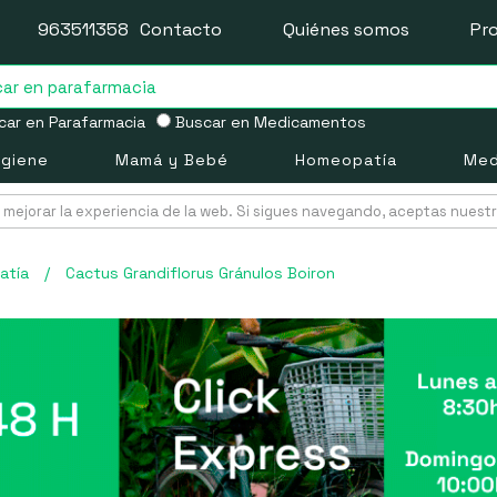
963511358
Contacto
Quiénes somos
Pr
ar en Parafarmacia
Buscar en Medicamentos
igiene
Mamá y Bebé
Homeopatía
Med
mejorar la experiencia de la web. Si sigues navegando, aceptas nuest
atía
/
Cactus Grandiflorus Gránulos Boiron