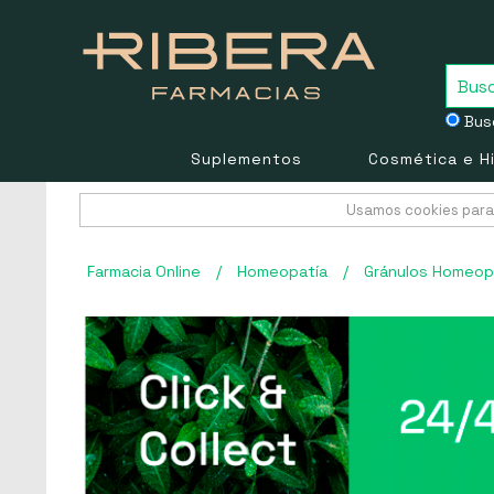
Busc
Suplementos
Cosmética e H
Usamos cookies para 
Farmacia Online
/
Homeopatía
/
Gránulos Homeop