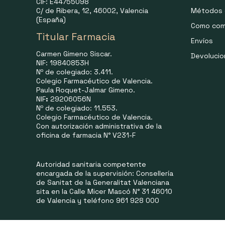
CIF: E44755098
C/ de Ribera, 12, 46002, Valencia
Métodos 
(España)
Como com
Titular Farmacia
Envíos
Carmen Gimeno Siscar.
Devoluci
NIF: 19840853H
Nº de colegiado: 3.411.
Colegio Farmacéutico de Valencia.
Paula Roquet-Jalmar Gimeno.
NIF
:
29206056N
Nº de colegiado: 11.553.
Colegio Farmacéutico de Valencia.
Con autorización administrativa de la
oficina de farmacia N° V231-F
Autoridad sanitaria competente
encargada de la supervisión: Consellería
de Sanitat de la Generalitat Valenciana
sita en la Calle Micer Mascó N° 31 46010
de Valencia y teléfono 961 928 000