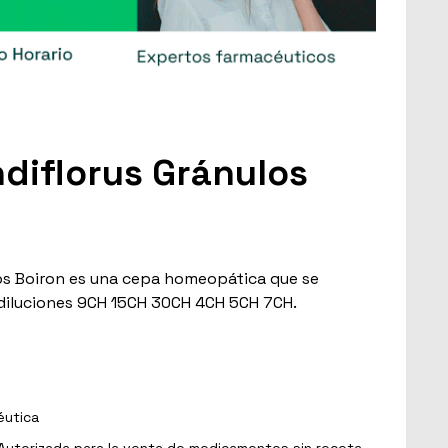
diflorus Gránulos
os Boiron es una cepa homeopática que se
 diluciones 9CH 15CH 30CH 4CH 5CH 7CH.
éutica
Autorizada para la venta de medicamentos sin receta