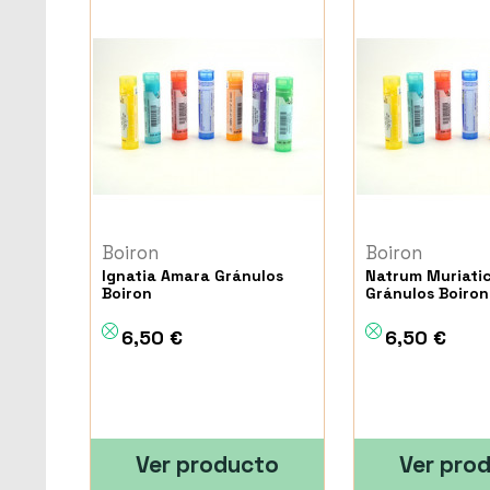
Boiron
Boiron
Ignatia Amara Gránulos
Natrum Muriati
Boiron
Gránulos Boiron
6,50 €
6,50 €
Ver producto
Ver pro