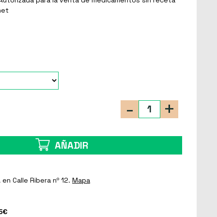
net
-
+
AÑADIR
a
en Calle Ribera nº 12.
Mapa
5€