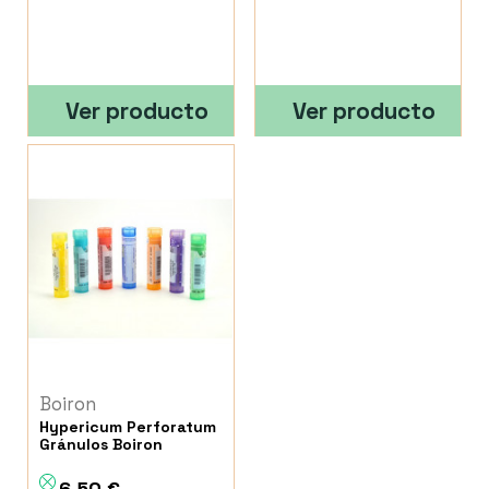
Ver producto
Ver producto
Boiron
Hypericum Perforatum
Gránulos Boiron
6,50 €