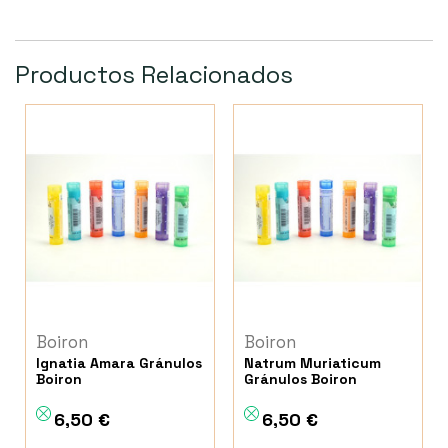
Productos Relacionados
Boiron
Boiron
Ignatia Amara Gránulos
Natrum Muriaticum
Boiron
Gránulos Boiron
6,50 €
6,50 €