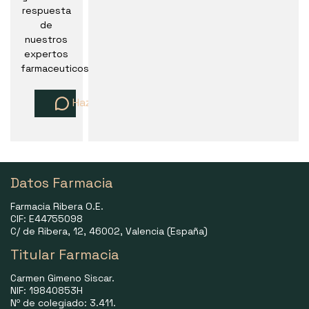
respuesta
de
nuestros
expertos
farmaceuticos
Haz una pregunta
Datos Farmacia
Farmacia Ribera O.E.
CIF: E44755098
C/ de Ribera, 12, 46002, Valencia (España)
Titular Farmacia
Carmen Gimeno Siscar.
NIF: 19840853H
Nº de colegiado: 3.411.