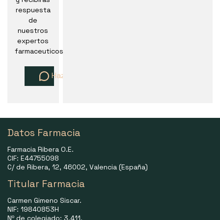
respuesta
de
nuestros
expertos
farmaceuticos
Haz una pregunta
Datos Farmacia
Farmacia Ribera O.E.
CIF: E44755098
C/ de Ribera, 12, 46002, Valencia (España)
Titular Farmacia
Carmen Gimeno Siscar.
NIF: 19840853H
Nº de colegiado: 3.411.