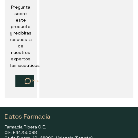
Pregunta
sobre
este
producto
y recibirás
respuesta
de
nuestros
expertos
farmaceuticos
Haz una pregunta
Datos Farmacia
Farmacia Ribera O.E.
CIF: E44755098