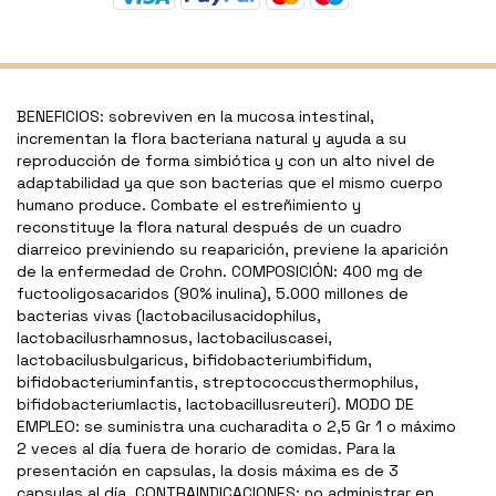
BENEFICIOS: sobreviven en la mucosa intestinal,
incrementan la flora bacteriana natural y ayuda a su
reproducción de forma simbiótica y con un alto nivel de
adaptabilidad ya que son bacterias que el mismo cuerpo
humano produce. Combate el estreñimiento y
reconstituye la flora natural después de un cuadro
diarreico previniendo su reaparición, previene la aparición
de la enfermedad de Crohn. COMPOSICIÓN: 400 mg de
fuctooligosacaridos (90% inulina), 5.000 millones de
bacterias vivas (lactobacilusacidophilus,
lactobacilusrhamnosus, lactobaciluscasei,
lactobacilusbulgaricus, bifidobacteriumbifidum,
bifidobacteriuminfantis, streptococcusthermophilus,
bifidobacteriumlactis, lactobacillusreuteri). MODO DE
EMPLEO: se suministra una cucharadita o 2,5 Gr 1 o máximo
2 veces al día fuera de horario de comidas. Para la
presentación en capsulas, la dosis máxima es de 3
capsulas al día. CONTRAINDICACIONES: no administrar en