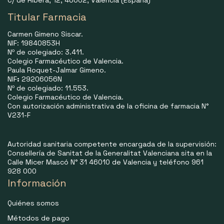
C/ de Ribera, 12, 46002, Valencia (España)
Titular Farmacia
Carmen Gimeno Siscar.
NIF: 19840853H
Nº de colegiado: 3.411.
Colegio Farmacéutico de Valencia.
Paula Roquet-Jalmar Gimeno.
NIF
:
29206056N
Nº de colegiado: 11.553.
Colegio Farmacéutico de Valencia.
Con autorización administrativa de la oficina de farmacia N°
V231-F
Autoridad sanitaria competente encargada de la supervisión:
Consellería de Sanitat de la Generalitat Valenciana sita en la
Calle Micer Mascó N° 31 46010 de Valencia y teléfono 961
928 000
Información
Quiénes somos
Métodos de pago