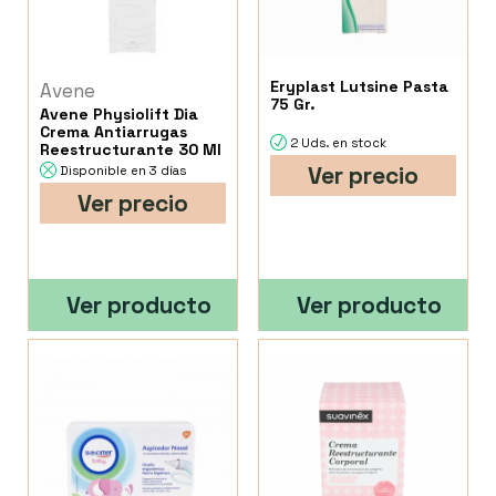
Eryplast Lutsine Pasta
Avene
75 Gr.
Avene Physiolift Dia
Crema Antiarrugas
2 Uds. en stock
Reestructurante 30 Ml
Ver precio
Disponible en 3 días
Ver precio
Ver producto
Ver producto