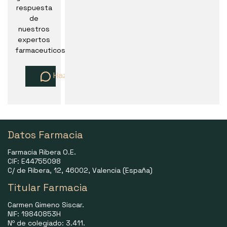
respuesta
de
nuestros
expertos
farmaceuticos
Haz una pregunta
Datos Farmacia
Farmacia Ribera O.E.
CIF: E44755098
C/ de Ribera, 12, 46002, Valencia (España)
Titular Farmacia
Carmen Gimeno Siscar.
NIF: 19840853H
Nº de colegiado: 3.411.