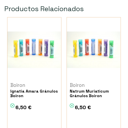
Productos Relacionados
Boiron
Boiron
Ignatia Amara Gránulos
Natrum Muriaticum
Boiron
Gránulos Boiron
6,50 €
6,50 €